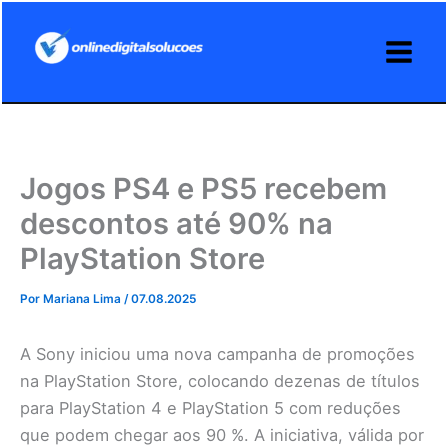
Ir
para
o
conteúdo
Jogos PS4 e PS5 recebem
descontos até 90% na
PlayStation Store
Por
Mariana Lima
/
07.08.2025
A Sony iniciou uma nova campanha de promoções
na PlayStation Store, colocando dezenas de títulos
para PlayStation 4 e PlayStation 5 com reduções
que podem chegar aos 90 %. A iniciativa, válida por