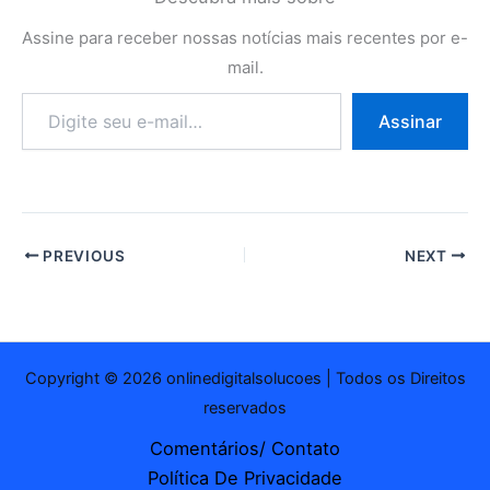
Assine para receber nossas notícias mais recentes por e-
mail.
Digite
Assinar
seu
e-
mail…
PREVIOUS
NEXT
Copyright © 2026 onlinedigitalsolucoes | Todos os Direitos
reservados
Comentários/ Contato
Política De Privacidade