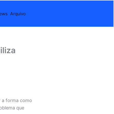
iews
Arquivo
iliza
r a forma como
roblema que