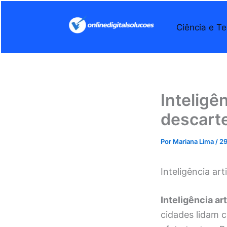
Ir
para
Ciência e Te
o
conteúdo
Inteligên
descart
Por
Mariana Lima
/
29
Inteligência art
Inteligência ar
cidades lidam 