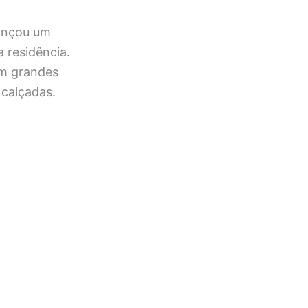
lançou um
 residência.
om grandes
 calçadas.