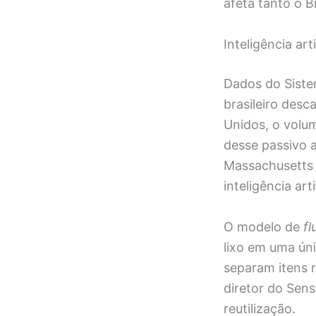
afeta tanto o B
Inteligência art
Dados do Siste
brasileiro desc
Unidos, o volu
desse passivo 
Massachusetts 
inteligência arti
O modelo de
fl
lixo em uma úni
separam itens r
diretor do Sens
reutilização.