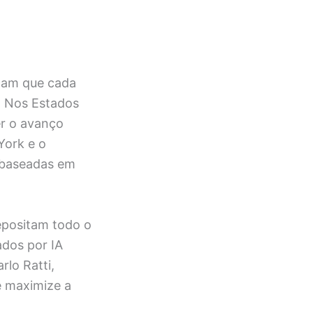
cam que cada
s. Nos Estados
er o avanço
York e o
 baseadas em
epositam todo o
ados por IA
rlo Ratti,
e maximize a