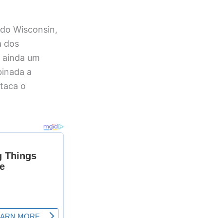
do Wisconsin,
a dos
 ainda um
binada a
staca o