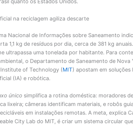
rasil quanto os Estados Unidos.
ificial na reciclagem agiliza descarte
ma Nacional de Informações sobre Saneamento indi
arta 1,1 kg de resíduos por dia, cerca de 381 kg anuai
me ultrapassa uma tonelada por habitante. Para cont
ambiental, o Departamento de Saneamento de Nova 
Institute of Technology (
MIT
) apostam em soluções
ficial (IA) e robótica.
uxo único
simplifica a rotina doméstica: moradores d
ca lixeira; câmeras identificam materiais, e robôs gui
ecicláveis em instalações remotas. A meta, explica Ca
eable City Lab do MIT, é criar um sistema circular qu