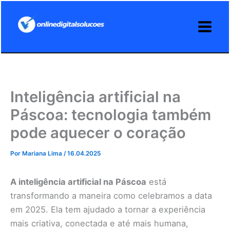
Ir
para
o
conteúdo
Inteligência artificial na
Páscoa: tecnologia também
pode aquecer o coração
Por
Mariana Lima
/
16.04.2025
A inteligência artificial na Páscoa
está
transformando a maneira como celebramos a data
em 2025. Ela tem ajudado a tornar a experiência
mais criativa, conectada e até mais humana,