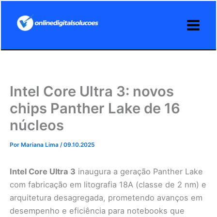
Ir
para
o
conteúdo
Intel Core Ultra 3: novos
chips Panther Lake de 16
núcleos
Por
Mariana Lima
/
09.10.2025
Intel Core Ultra 3
inaugura a geração Panther Lake
com fabricação em litografia 18A (classe de 2 nm) e
arquitetura desagregada, prometendo avanços em
desempenho e eficiência para notebooks que