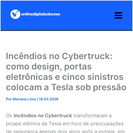
Ir
para
o
conteúdo
Incêndios no Cybertruck:
como design, portas
eletrônicas e cinco sinistros
colocam a Tesla sob pressão
Por
Mariana Lima
/
18.03.2026
Os
incêndios no Cybertruck
transformaram a
picape elétrica da Tesla em foco de preocupações
de segurança apenas dois anos após a estreia, em