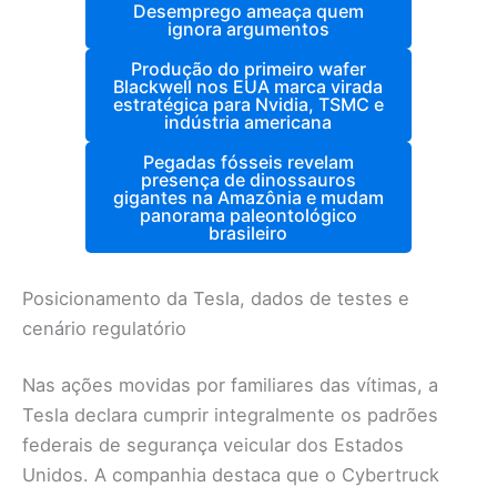
Desemprego ameaça quem
ignora argumentos
Produção do primeiro wafer
Blackwell nos EUA marca virada
estratégica para Nvidia, TSMC e
indústria americana
Pegadas fósseis revelam
presença de dinossauros
gigantes na Amazônia e mudam
panorama paleontológico
brasileiro
Posicionamento da Tesla, dados de testes e
cenário regulatório
Nas ações movidas por familiares das vítimas, a
Tesla declara cumprir integralmente os padrões
federais de segurança veicular dos Estados
Unidos. A companhia destaca que o Cybertruck