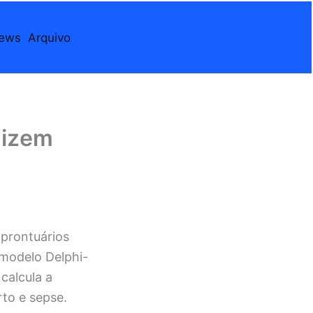
iews
Arquivo
dizem
prontuários
 modelo Delphi-
calcula a
rto e sepse.