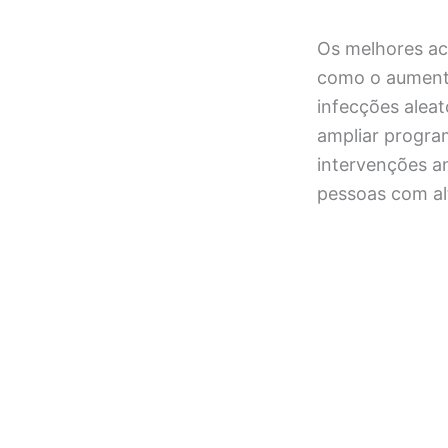
Os melhores a
como o aumento
infecções alea
ampliar progra
intervenções a
pessoas com al