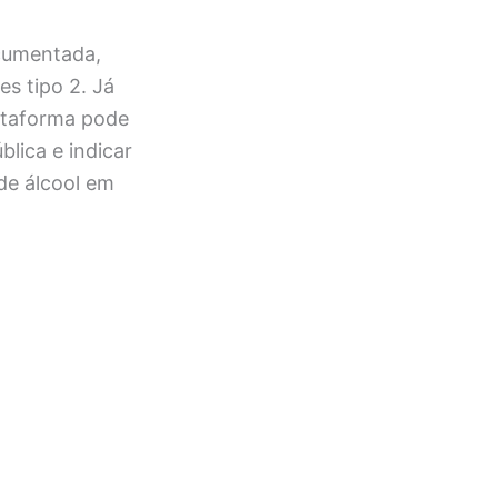
cumentada,
s tipo 2. Já
ataforma pode
lica e indicar
de álcool em