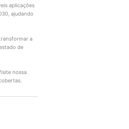
veis aplicações
030, ajudando
transformar a
 estado de
isite nossa
cobertas.