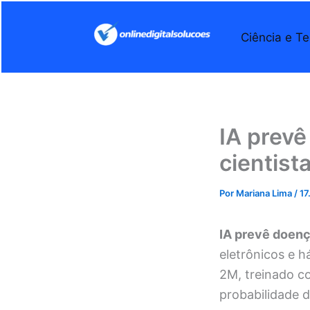
Ir
para
Ciência e Te
o
conteúdo
IA prevê
cientist
Por
Mariana Lima
/
17
IA prevê doen
eletrônicos e 
2M, treinado co
probabilidade d