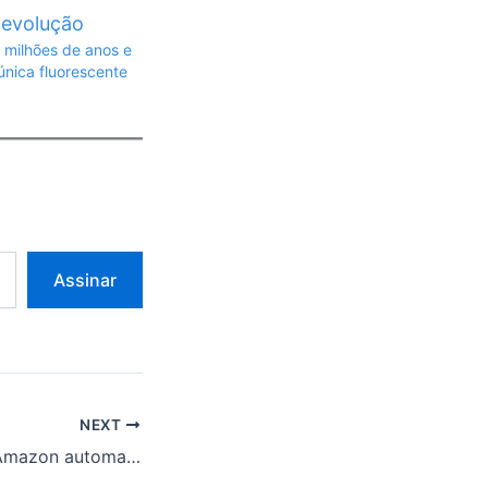
 milhões de anos e
 única fluorescente
Assinar
NEXT
Agente de IA da Amazon automatiza tarefas de vendedores