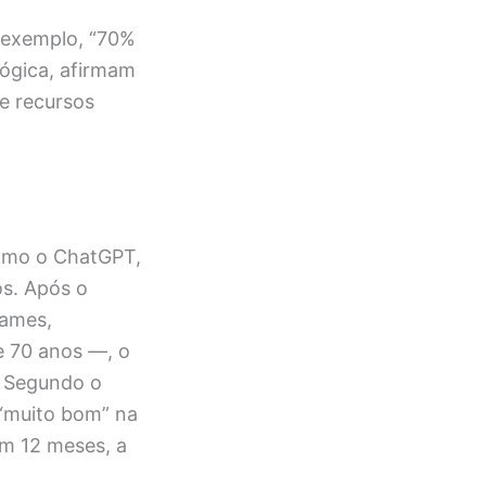
r exemplo, “70%
ógica, afirmam
de recursos
como o ChatGPT,
os. Após o
ames,
 e 70 anos —, o
. Segundo o
 “muito bom” na
em 12 meses, a