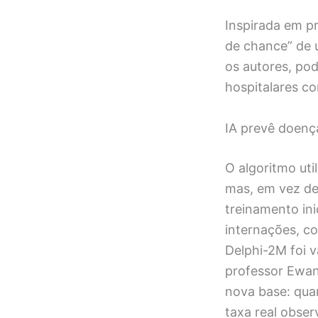
Inspirada em p
de chance” de 
os autores, pod
hospitalares c
IA prevê doença
O algoritmo ut
mas, em vez de 
treinamento in
internações, co
Delphi-2M foi 
professor Ewan
nova base: qua
taxa real obser