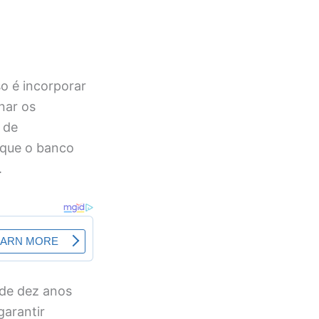
o é incorporar
nar os
 de
á que o banco
.
 de dez anos
garantir