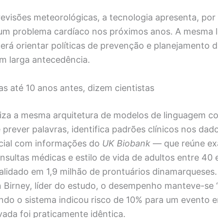
revisões meteorológicas, a tecnologia apresenta, po
um problema cardíaco nos próximos anos. A mesma l
erá orientar políticas de prevenção e planejamento 
om larga antecedência.
s até 10 anos antes, dizem cientistas
iliza a mesma arquitetura de modelos de linguagem 
prever palavras, identifica padrões clínicos nos dad
icial com informações do
UK Biobank
— que reúne ex
nsultas médicas e estilo de vida de adultos entre 40
validado em 1,9 milhão de prontuários dinamarqueses
 Birney, líder do estudo, o desempenho manteve-se
ndo o sistema indicou risco de 10% para um evento 
vada foi praticamente idêntica.