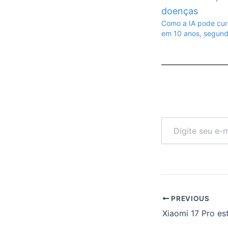
Como a IA pode cur
em 10 anos, segun
Digite
seu
e-
mail…
PREVIOUS