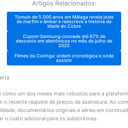
Artigos Relacionados:
Túmulo de 5.000 anos em Málaga revela joias
de marfim e âmbar e reescreve a história da
Idade do Cobre
Cupom Samsung concede até 67% de
desconto em eletrônicos no mês de julho de
2025
Filmes do Coringa: ordem cronológica e onde
assistir
erta
 como um dos meses mais robustos para a platafor
 o recente reajuste de preços da assinatura. Ao com
ilidade, documentários originais e séries em continui
ar o custo adicional para os subscritores.