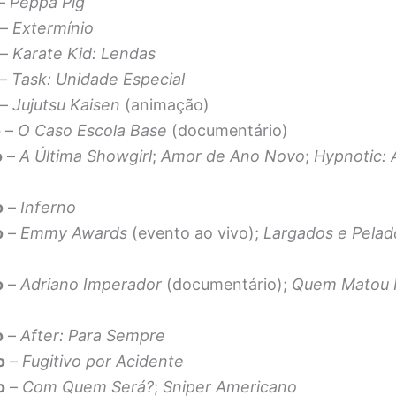
–
Peppa Pig
–
Extermínio
–
Karate Kid: Lendas
–
Task: Unidade Especial
–
Jujutsu Kaisen
(animação)
o
–
O Caso Escola Base
(documentário)
o
–
A Última Showgirl
;
Amor de Ano Novo
;
Hypnotic:
o
–
Inferno
o
–
Emmy Awards
(evento ao vivo);
Largados e Pelado
o
–
Adriano Imperador
(documentário);
Quem Matou N
)
o
–
After: Para Sempre
o
–
Fugitivo por Acidente
o
–
Com Quem Será?
;
Sniper Americano