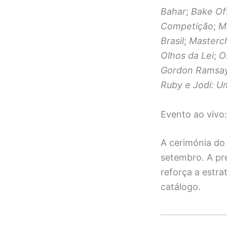
Bahar
;
Bake Of
Competição
;
M
Brasil
;
Masterch
Olhos da Lei
;
O
Gordon Ramsa
Ruby e Jodi: U
Evento ao viv
A cerimónia d
setembro. A pr
reforça a estr
catálogo.