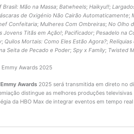
f Brasil: Mão na Massa
;
Batwheels
;
Haikyu!!
;
Largados
áscaras de Oxigénio Não Cairão Automaticamente
;
ef Confeitaria
;
Mulheres Com Ombreiras
;
No Olho 
s Jovens Titãs em Ação!
;
Pacificador
;
Pesadelo na C
y
;
Quilos Mortais: Como Eles Estão Agora?
;
Relíquias
ma Seita de Pecado e Poder
;
Spy x Family
;
Twisted M
o: Emmy Awards 2025
o
Emmy Awards
2025 será transmitida em direto no di
emiação distingue as melhores produções televisivas 
atégia da HBO Max de integrar eventos em tempo real