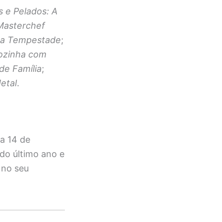
 e Pelados: A
Masterchef
da Tempestade
;
ozinha com
 de Família
;
etal
.
a 14 de
do último ano e
 no seu