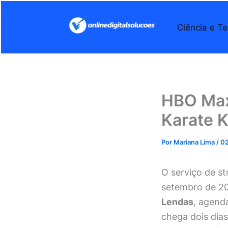
Ir
para
Ciência e Te
o
conteúdo
HBO Max
Karate K
Por
Mariana Lima
/
02
O serviço de st
setembro de 20
Lendas
, agend
chega dois dias