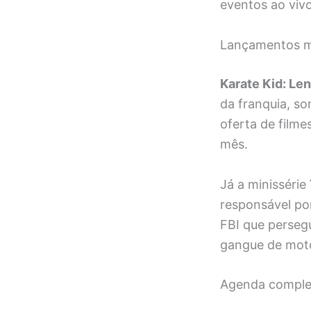
eventos ao viv
Lançamentos m
Karate Kid: Le
da franquia, s
oferta de filme
mês.
Já a minissérie
responsável p
FBI que persegu
gangue de mot
Agenda comple