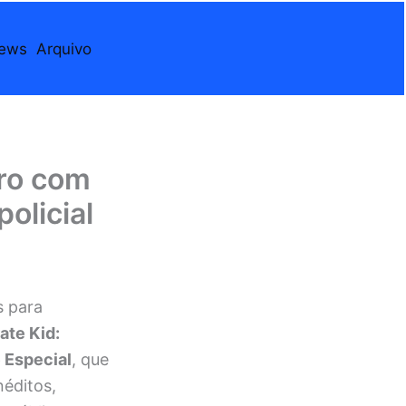
iews
Arquivo
ro com
olicial
s para
ate Kid:
 Especial
, que
néditos,