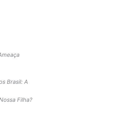
 Ameaça
s Brasil: A
ossa Filha?