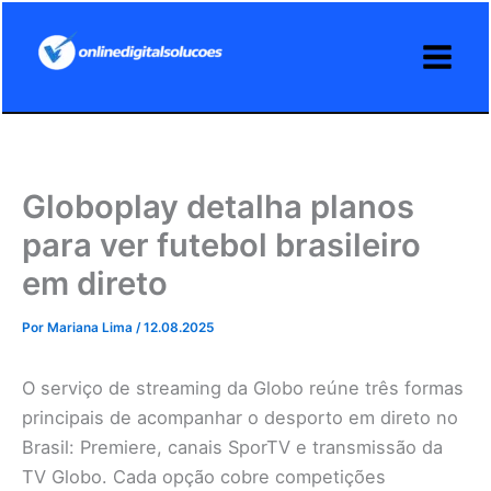
Ir
para
o
conteúdo
Globoplay detalha planos
para ver futebol brasileiro
em direto
Por
Mariana Lima
/
12.08.2025
O serviço de streaming da Globo reúne três formas
principais de acompanhar o desporto em direto no
Brasil: Premiere, canais SporTV e transmissão da
TV Globo. Cada opção cobre competições