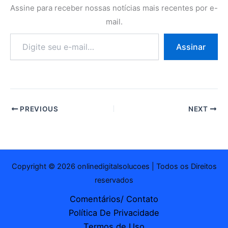
Assine para receber nossas notícias mais recentes por e-
mail.
Digite
Assinar
seu
e-
mail…
PREVIOUS
NEXT
Copyright © 2026 onlinedigitalsolucoes | Todos os Direitos
reservados
Comentários/ Contato
Política De Privacidade
Termos de Uso