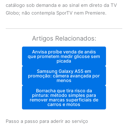
catálogo sob demanda e ao sinal em direto da TV
Globo; não contempla SporTV nem Premiere.
Artigos Relacionados:
Anvisa proíbe venda de anéis
que prometem medir glicose sem
picada
Samsung Galaxy A55 em
promoção: câmera avançada por
menos
Borracha que tira risco da
pintura: método simples para
remover marcas superficiais de
carros e motos
Passo a passo para aderir ao serviço