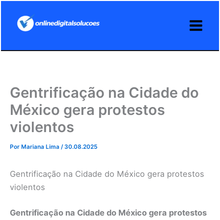
Ir
para
o
conteúdo
Gentrificação na Cidade do
México gera protestos
violentos
Por
Mariana Lima
/
30.08.2025
Gentrificação na Cidade do México gera protestos
violentos
Gentrificação na Cidade do México gera protestos