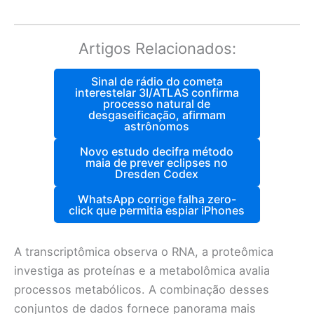
Artigos Relacionados:
Sinal de rádio do cometa
interestelar 3I/ATLAS confirma
processo natural de
desgaseificação, afirmam
astrônomos
Novo estudo decifra método
maia de prever eclipses no
Dresden Codex
WhatsApp corrige falha zero-
click que permitia espiar iPhones
A transcriptômica observa o RNA, a proteômica
investiga as proteínas e a metabolômica avalia
processos metabólicos. A combinação desses
conjuntos de dados fornece panorama mais