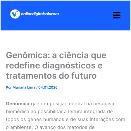
Ir
para
o
conteúdo
Genômica: a ciência que
redefine diagnósticos e
tratamentos do futuro
Por
Mariana Lima
/
04.01.2026
Genômica
ganhou posição central na pesquisa
biomédica ao possibilitar a leitura integrada de
todos os genes humanos e de suas interações com
o ambiente. O avanço dos métodos de