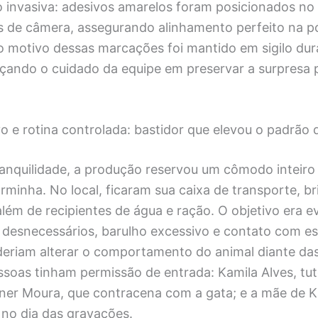
invasiva: adesivos amarelos foram posicionados no 
 de câmera, assegurando alinhamento perfeito na p
 o motivo dessas marcações foi mantido em sigilo dur
rçando o cuidado da equipe em preservar a surpresa 
o e rotina controlada: bastidor que elevou o padrão 
ranquilidade, a produção reservou um cômodo inteiro d
minha. No local, ficaram sua caixa de transporte, b
lém de recipientes de água e ração. O objetivo era ev
desnecessários, barulho excessivo e contato com es
deriam alterar o comportamento do animal diante da
ssoas tinham permissão de entrada: Kamila Alves, tu
er Moura, que contracena com a gata; e a mãe de K
o dia das gravações.