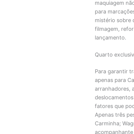
maquiagem não 
para marcações
mistério sobre
filmagem, refo
lançamento.
Quarto exclusiv
Para garantir t
apenas para Car
arranhadores, a
deslocamentos 
fatores que po
Apenas três pe
Carminha; Wagn
acompanhante n