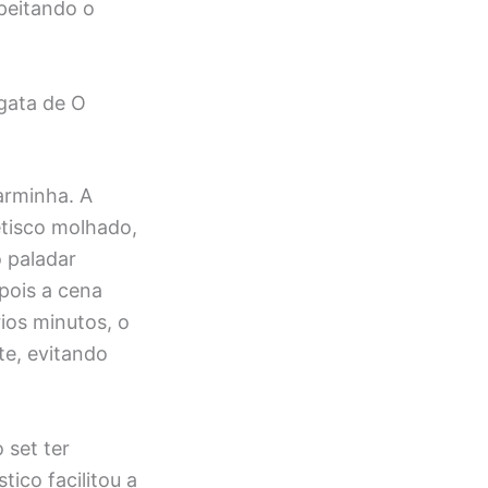
speitando o
gata de O
arminha. A
etisco molhado,
o paladar
 pois a cena
ios minutos, o
te, evitando
 set ter
ico facilitou a