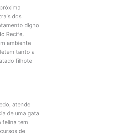
 próxima
rais dos
ratamento digno
do Recife,
em ambiente
letem tanto a
atado filhote
edo, atende
ncia de uma gata
 felina tem
ecursos de