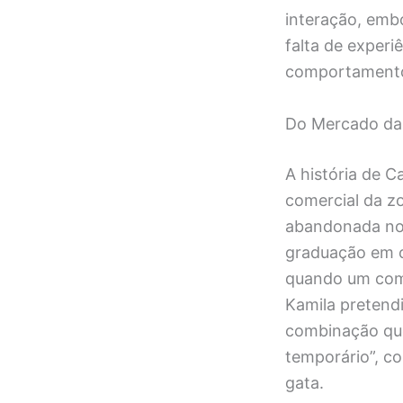
interação, embo
falta de experi
comportamento 
Do Mercado da 
A história de 
comercial da z
abandonada no 
graduação em 
quando um come
Kamila pretend
combinação que
temporário”, c
gata.