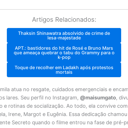
Artigos Relacionados:
Thaksin Shinawatra absolvido de crime de
lesa-majestade
APT.: bastidores do hit de Rosé e Bruno Mars
que ameaça quebrar o tabu do Grammy para o
k-pop
Toque de recolher em Ladakh após protestos
mortais
mila atua no resgate, cuidados emergenciais e enc
s lares. Seu perfil no Instagram,
@maisumgato
, div
o e rotinas de socialização. Ao todo, ela convive com
la, Irene, Margot e Eugênia. Essa dedicação chamou
ente Secreto quando o filme entrou na fase de pré-p