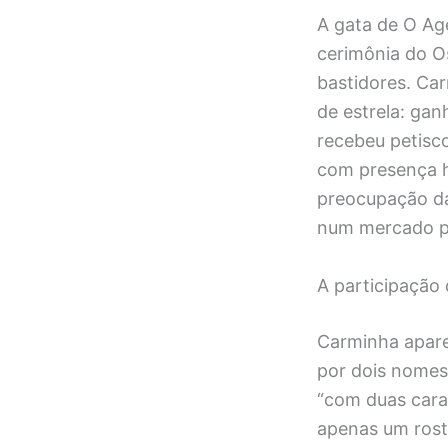
A gata de O Age
cerimônia do O
bastidores. Car
de estrela: gan
recebeu petisc
com presença h
preocupação da 
num mercado po
A participação
Carminha apare
por dois nomes 
“com duas caras
apenas um rosto