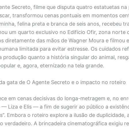
nte Secreto, filme que disputa quatro estatuetas na
scar, transformou cenas pontuais em momentos cent
minha, felina preta e branca de seis anos, recebeu t
hou um quarto exclusivo no Edifício Ofir, zona norte 
os diretamente das mãos de Wagner Moura e filmou 
umana limitada para evitar estresse. Os cuidados ref
produção quanto a história singular do animal, resg
pular e, agora, eternizado na tela grande.
 da gata de O Agente Secreto e o impacto no roteiro
ce em cenas decisivas do longa-metragem e, no enr
— Liza e Elis — a fim de sugerir ao público a existê
”. Embora o roteiro explore a ilusão de duplicidade, a
 verdadeiro. A brincadeira cinematográfica exigiu r