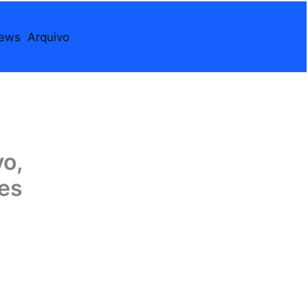
iews
Arquivo
vo,
es