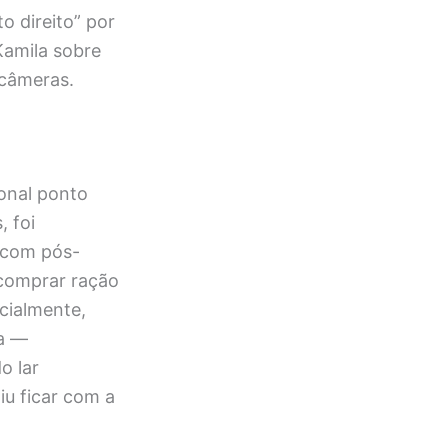
o direito” por
Kamila sobre
 câmeras.
onal ponto
 foi
l com pós-
comprar ração
cialmente,
ca —
o lar
u ficar com a