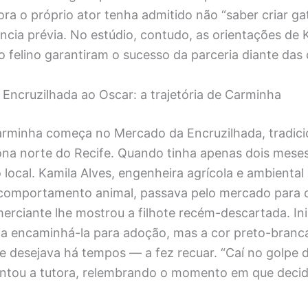
ra o próprio ator tenha admitido não “saber criar gat
ência prévia. No estúdio, contudo, as orientações de 
felino garantiram o sucesso da parceria diante das
Encruzilhada ao Oscar: a trajetória de Carminha
Carminha começa no Mercado da Encruzilhada, tradici
ona norte do Recife. Quando tinha apenas dois meses,
local. Kamila Alves, engenheira agrícola e ambienta
comportamento animal, passava pelo mercado para 
rciante lhe mostrou a filhote recém-descartada. Ini
ia encaminhá-la para adoção, mas a cor preto-bran
 desejava há tempos — a fez recuar. “Caí no golpe d
ontou a tutora, relembrando o momento em que decidi