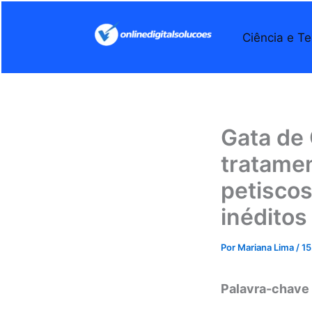
Ir
para
Ciência e Te
o
conteúdo
Gata de
tratamen
petisco
inéditos
Por
Mariana Lima
/
15
Palavra-chave 