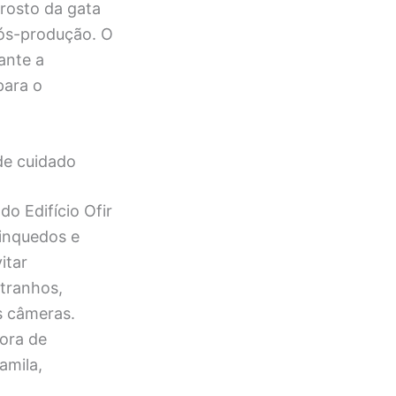
rosto da gata
ós-produção. O
ante a
para o
de cuidado
o Edifício Ofir
rinquedos e
itar
tranhos,
s câmeras.
tora de
amila,