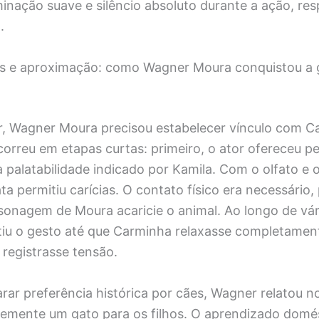
minação suave e silêncio absoluto durante a ação, re
.
os e aproximação: como Wagner Moura conquistou a 
o
r, Wagner Moura precisou estabelecer vínculo com C
orreu em etapas curtas: primeiro, o ator ofereceu p
a palatabilidade indicado por Kamila. Com o olfato e 
ata permitiu carícias. O contato físico era necessário,
sonagem de Moura acaricie o animal. Ao longo de vár
etiu o gesto até que Carminha relaxasse completamen
registrasse tensão.
rar preferência histórica por cães, Wagner relatou no
emente um gato para os filhos. O aprendizado domést