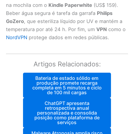
na mochila com o
Kindle Paperwhite
(US$ 159).
Beber água segura é tarefa da garrafa
Philips
GoZero
, que esteriliza líquido por UV e mantém a
temperatura por até 24 h. Por fim, um
VPN
como o
NordVPN
protege dados em redes públicas.
Artigos Relacionados:
Bateria de estado sólido em
produção promete recarga
completa em 5 minutos e ciclo
de 100 mil cargas
ChatGPT apresenta
retrospectiva anual
personalizada e consolida
posição como plataforma de
serviços
Malware Atroposia amplia risco