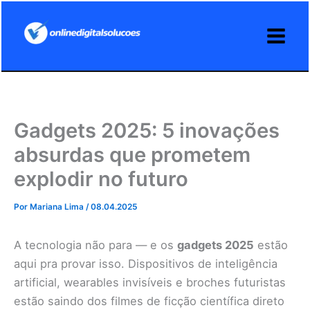
Ir
para
o
conteúdo
Gadgets 2025: 5 inovações
absurdas que prometem
explodir no futuro
Por
Mariana Lima
/
08.04.2025
A tecnologia não para — e os
gadgets 2025
estão
aqui pra provar isso. Dispositivos de inteligência
artificial, wearables invisíveis e broches futuristas
estão saindo dos filmes de ficção científica direto