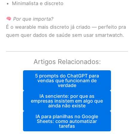
Minimalista e discreto
Por que importa?
É o wearable mais discreto já criado — perfeito pra
quem quer dados de saúde sem usar smartwatch.
Artigos Relacionados:
5 prompts do ChatGPT para
vendas que funcionam de
verdade
IA senciente: por que as
empresas insistem em algo que
ainda não existe
IA para planilhas no Google
Sheets: como automatizar
tarefas