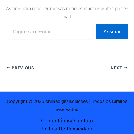
Assine para receber nossas notícias mais recentes por e-
mail.
Digite
Assinar
seu
e-
mail…
PREVIOUS
NEXT
Copyright © 2026 onlinedigitalsolucoes | Todos os Direitos
reservados
Comentários/ Contato
Política De Privacidade