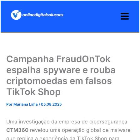
Ir
para
o
conteúdo
Campanha FraudOnTok
espalha spyware e rouba
criptomoedas em falsos
TikTok Shop
Por
Mariana Lima
/
05.08.2025
Uma investigação da empresa de cibersegurança
CTM360
revelou uma operação global de malware
que replica a experiência da TikTok Shop para