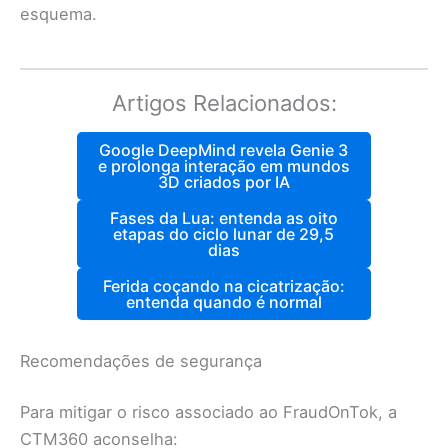
esquema.
Artigos Relacionados:
Google DeepMind revela Genie 3
e prolonga interação em mundos
3D criados por IA
Fases da Lua: entenda as oito
etapas do ciclo lunar de 29,5
dias
Ferida coçando na cicatrização:
entenda quando é normal
Recomendações de segurança
Para mitigar o risco associado ao FraudOnTok, a
CTM360 aconselha: