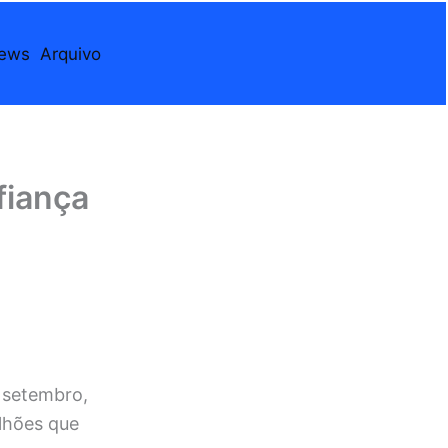
iews
Arquivo
fiança
 setembro,
lhões que