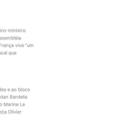
iro-ministro
Assembleia
França vive “um
scal que
des e ao bloco
dan Bardella
to Marine Le
sta Olivier