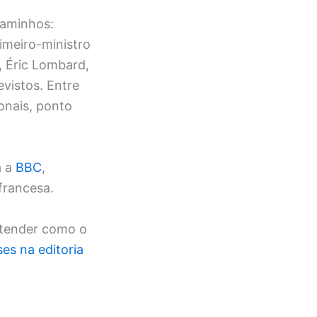
caminhos:
imeiro-ministro
, Éric Lombard,
vistos. Entre
onais, ponto
a a
BBC
,
francesa.
tender como o
ses na editoria