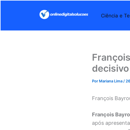
Ir
para
Ciência e Te
o
conteúdo
François
decisivo
Por
Mariana Lima
/
26
François Bayro
François Bayro
após apresenta