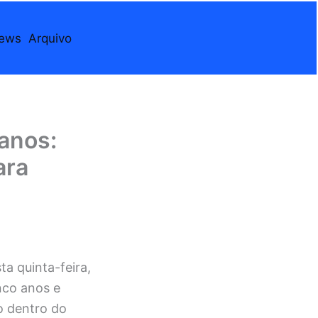
iews
Arquivo
 anos:
ara
a quinta-feira,
nco anos e
o dentro do