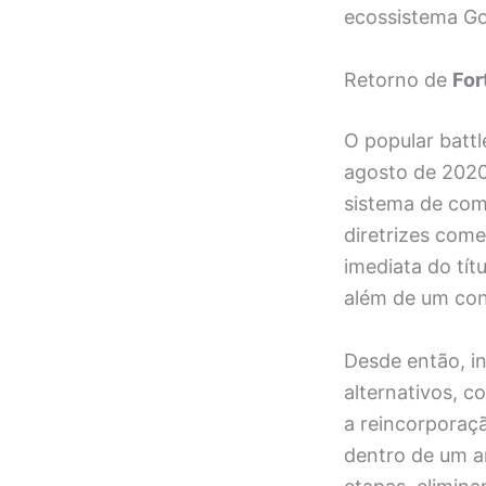
ecossistema Go
Retorno de
For
O popular batt
agosto de 2020
sistema de com
diretrizes com
imediata do tít
além de um con
Desde então, i
alternativos, c
a reincorporaçã
dentro de um a