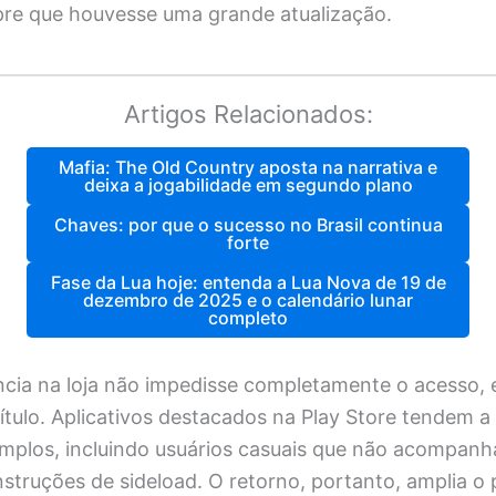
pre que houvesse uma grande atualização.
Artigos Relacionados:
Mafia: The Old Country aposta na narrativa e
deixa a jogabilidade em segundo plano
Chaves: por que o sucesso no Brasil continua
forte
Fase da Lua hoje: entenda a Lua Nova de 19 de
dezembro de 2025 e o calendário lunar
completo
cia na loja não impedisse completamente o acesso, e
 título. Aplicativos destacados na Play Store tendem a
amplos, incluindo usuários casuais que não acompanh
nstruções de sideload. O retorno, portanto, amplia o 