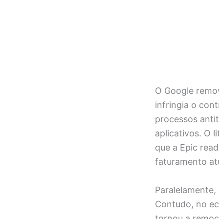
O Google remov
infringia o con
processos anti
aplicativos. O 
que a Epic read
faturamento at
Paralelamente, 
Contudo, no eco
tornou a remoç