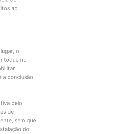
itos ao
lugar, o
m toque no
bilitar
é a conclusão
tiva pelo
ões de
ente, sem que
nstalação do