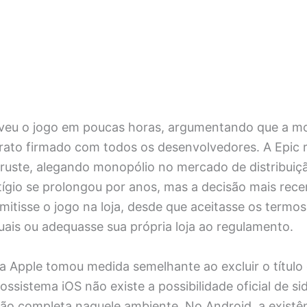
eu o jogo em poucas horas, argumentando que a mo
trato firmado com todos os desenvolvedores. A Epic 
truste, alegando monopólio no mercado de distribuiç
litígio se prolongou por anos, mas a decisão mais rece
mitisse o jogo na loja, desde que aceitasse os termos
uais ou adequasse sua própria loja ao regulamento.
a Apple tomou medida semelhante ao excluir o título
ssistema iOS não existe a possibilidade oficial de si
ão completa naquele ambiente. No Android, a existê