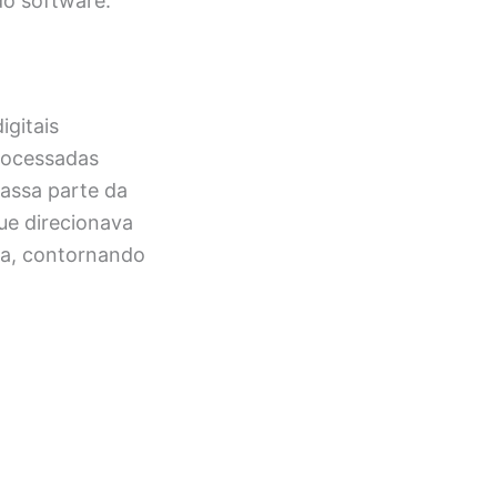
do software.
igitais
processadas
passa parte da
ue direcionava
ra, contornando