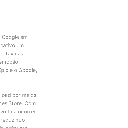
do Google em
icativo um
rontava as
 remoção
Epic e o Google,
nload por meios
ames Store. Com
 volta a ocorrer
 reduzindo