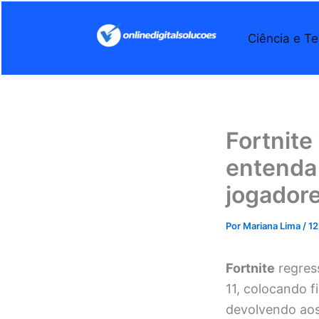
Ir
para
Ciência e Te
o
conteúdo
Fortnite
entenda
jogador
Por
Mariana Lima
/
12
Fortnite
regress
11, colocando 
devolvendo aos