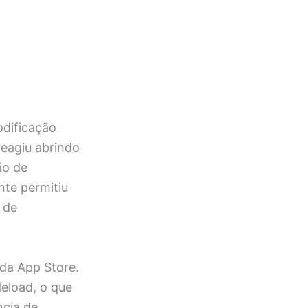
dificação
reagiu abrindo
ão de
nte permitiu
 de
 da App Store.
deload, o que
ncia de