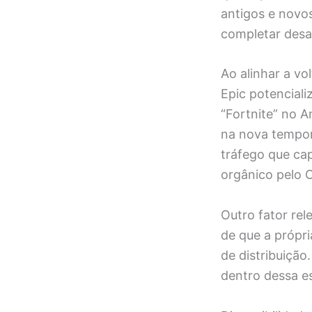
antigos e novo
completar desa
Ao alinhar a vo
Epic potenciali
“Fortnite” no A
na nova tempor
tráfego que cap
orgânico pelo C
Outro fator re
de que a própr
de distribuição
dentro dessa e