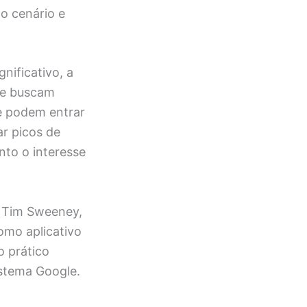
o cenário e
nificativo, a
que buscam
 e podem entrar
r picos de
nto o interesse
O Tim Sweeney,
omo aplicativo
o prático
stema Google.