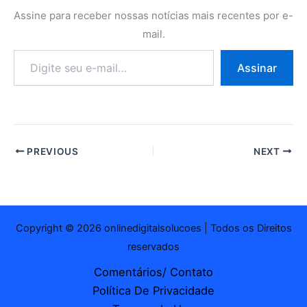
Assine para receber nossas notícias mais recentes por e-
mail.
Digite
Assinar
seu
e-
mail…
PREVIOUS
NEXT
Copyright © 2026 onlinedigitalsolucoes | Todos os Direitos
reservados
Comentários/ Contato
Política De Privacidade