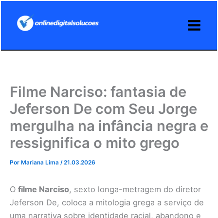
Ir
para
o
conteúdo
Filme Narciso: fantasia de
Jeferson De com Seu Jorge
mergulha na infância negra e
ressignifica o mito grego
Por
Mariana Lima
/
21.03.2026
O
filme Narciso
, sexto longa-metragem do diretor
Jeferson De, coloca a mitologia grega a serviço de
uma narrativa sobre identidade racial, abandono e