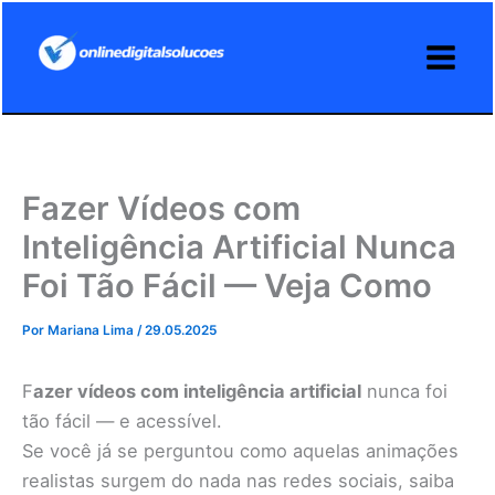
Ir
para
o
conteúdo
Fazer Vídeos com
Inteligência Artificial Nunca
Foi Tão Fácil — Veja Como
Por
Mariana Lima
/
29.05.2025
F
azer vídeos com inteligência artificial
nunca foi
tão fácil — e acessível.
Se você já se perguntou como aquelas animações
realistas surgem do nada nas redes sociais, saiba