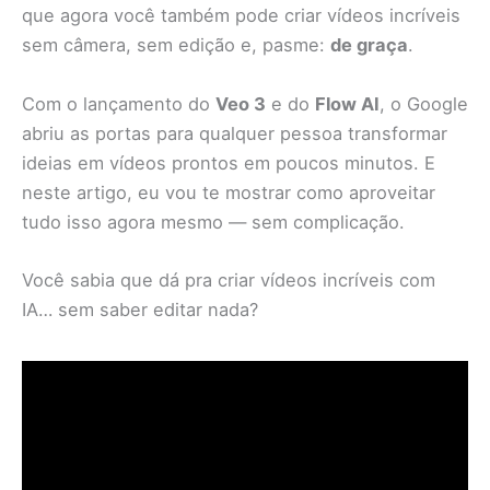
que agora você também pode criar vídeos incríveis
sem câmera, sem edição e, pasme:
de graça
.
Com o lançamento do
Veo 3
e do
Flow AI
, o Google
abriu as portas para qualquer pessoa transformar
ideias em vídeos prontos em poucos minutos. E
neste artigo, eu vou te mostrar como aproveitar
tudo isso agora mesmo — sem complicação.
Você sabia que dá pra criar vídeos incríveis com
IA… sem saber editar nada?