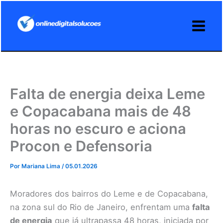
Ir
para
o
conteúdo
Falta de energia deixa Leme
e Copacabana mais de 48
horas no escuro e aciona
Procon e Defensoria
Por
Mariana Lima
/
05.01.2026
Moradores dos bairros do Leme e de Copacabana,
na zona sul do Rio de Janeiro, enfrentam uma
falta
de energia
que já ultrapassa 48 horas, iniciada por