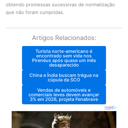
obtendo promessas sucessivas de normalização
que não foram cumpridas.
Artigos Relacionados:
Turista norte-americano é
encontrado sem vida nos
Pirenéus após quase um mês
desaparecido
China e Índia buscam trégua na
cúpula da SCO
Vendas de automóveis e
comerciais leves devem avançar
3% em 2026, projeta Fenabrave