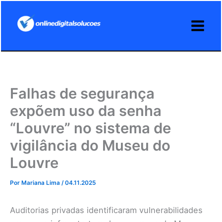
Ir
para
o
conteúdo
Falhas de segurança
expõem uso da senha
“Louvre” no sistema de
vigilância do Museu do
Louvre
Por
Mariana Lima
/
04.11.2025
Auditorias privadas identificaram vulnerabilidades