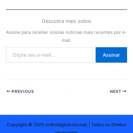
Descubra mais sobre
Assine para receber nossas notícias mais recentes por e-
mail.
Digite
Assinar
seu
e-
mail…
PREVIOUS
NEXT
Copyright © 2026 onlinedigitalsolucoes | Todos os Direitos
reservados