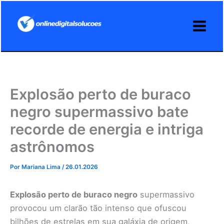
Ir
para
o
conteúdo
Explosão perto de buraco
negro supermassivo bate
recorde de energia e intriga
astrônomos
Por
Mariana Lima
/
26.01.2026
Explosão perto de buraco negro
supermassivo
provocou um clarão tão intenso que ofuscou
bilhões de estrelas em sua galáxia de origem,