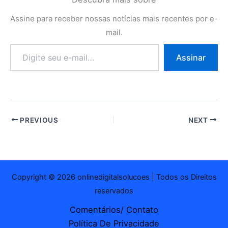
Assine para receber nossas notícias mais recentes por e-
mail.
Digite
Assinar
seu
e-
mail…
PREVIOUS
NEXT
Copyright © 2026 onlinedigitalsolucoes | Todos os Direitos
reservados
Comentários/ Contato
Política De Privacidade