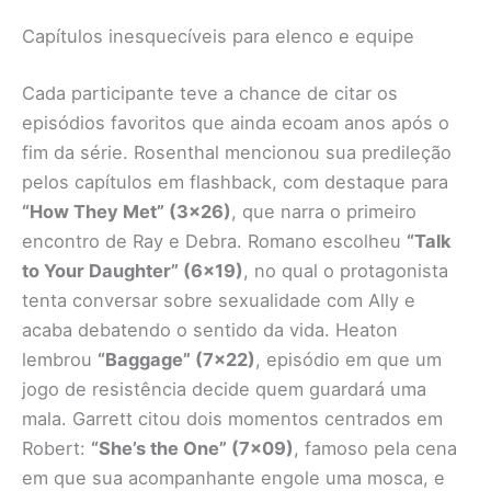
Capítulos inesquecíveis para elenco e equipe
Cada participante teve a chance de citar os
episódios favoritos que ainda ecoam anos após o
fim da série. Rosenthal mencionou sua predileção
pelos capítulos em flashback, com destaque para
“How They Met” (3×26)
, que narra o primeiro
encontro de Ray e Debra. Romano escolheu
“Talk
to Your Daughter” (6×19)
, no qual o protagonista
tenta conversar sobre sexualidade com Ally e
acaba debatendo o sentido da vida. Heaton
lembrou
“Baggage” (7×22)
, episódio em que um
jogo de resistência decide quem guardará uma
mala. Garrett citou dois momentos centrados em
Robert:
“She’s the One” (7×09)
, famoso pela cena
em que sua acompanhante engole uma mosca, e