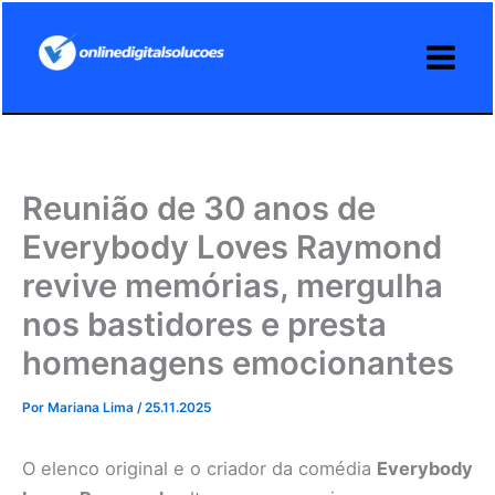
Ir
para
o
conteúdo
Reunião de 30 anos de
Everybody Loves Raymond
revive memórias, mergulha
nos bastidores e presta
homenagens emocionantes
Por
Mariana Lima
/
25.11.2025
O elenco original e o criador da comédia
Everybody