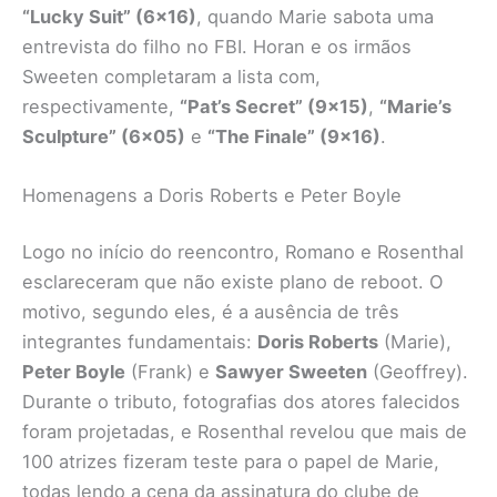
“Lucky Suit” (6×16)
, quando Marie sabota uma
entrevista do filho no FBI. Horan e os irmãos
Sweeten completaram a lista com,
respectivamente,
“Pat’s Secret” (9×15)
,
“Marie’s
Sculpture” (6×05)
e
“The Finale” (9×16)
.
Homenagens a Doris Roberts e Peter Boyle
Logo no início do reencontro, Romano e Rosenthal
esclareceram que não existe plano de reboot. O
motivo, segundo eles, é a ausência de três
integrantes fundamentais:
Doris Roberts
(Marie),
Peter Boyle
(Frank) e
Sawyer Sweeten
(Geoffrey).
Durante o tributo, fotografias dos atores falecidos
foram projetadas, e Rosenthal revelou que mais de
100 atrizes fizeram teste para o papel de Marie,
todas lendo a cena da assinatura do clube de