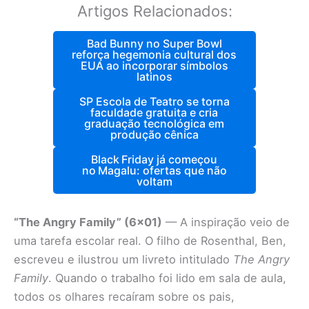
Artigos Relacionados:
Bad Bunny no Super Bowl
reforça hegemonia cultural dos
EUA ao incorporar símbolos
latinos
SP Escola de Teatro se torna
faculdade gratuita e cria
graduação tecnológica em
produção cênica
Black Friday já começou
no Magalu: ofertas que não
voltam
“The Angry Family” (6×01)
— A inspiração veio de
uma tarefa escolar real. O filho de Rosenthal, Ben,
escreveu e ilustrou um livreto intitulado
The Angry
Family
. Quando o trabalho foi lido em sala de aula,
todos os olhares recaíram sobre os pais,