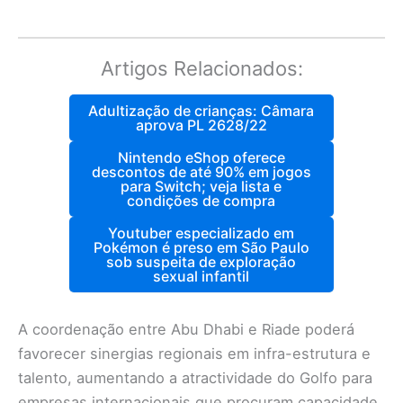
Artigos Relacionados:
Adultização de crianças: Câmara
aprova PL 2628/22
Nintendo eShop oferece
descontos de até 90% em jogos
para Switch; veja lista e
condições de compra
Youtuber especializado em
Pokémon é preso em São Paulo
sob suspeita de exploração
sexual infantil
A coordenação entre Abu Dhabi e Riade poderá
favorecer sinergias regionais em infra-estrutura e
talento, aumentando a atractividade do Golfo para
empresas internacionais que procuram capacidade