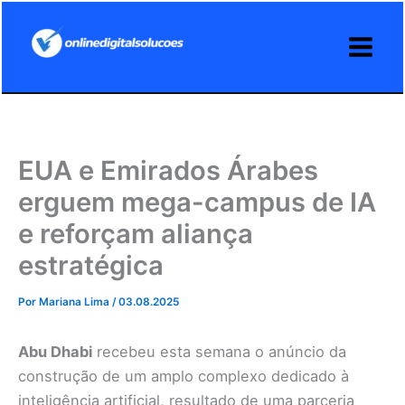
Ir
para
o
conteúdo
EUA e Emirados Árabes
erguem mega-campus de IA
e reforçam aliança
estratégica
Por
Mariana Lima
/
03.08.2025
Abu Dhabi
recebeu esta semana o anúncio da
construção de um amplo complexo dedicado à
inteligência artificial, resultado de uma parceria