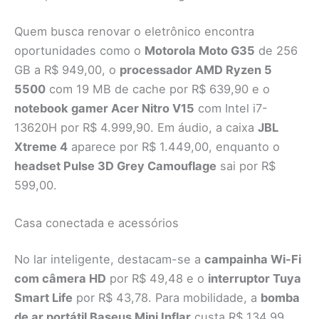
Quem busca renovar o eletrônico encontra
oportunidades como o
Motorola Moto G35
de 256
GB a R$ 949,00, o
processador AMD Ryzen 5
5500
com 19 MB de cache por R$ 639,90 e o
notebook gamer Acer Nitro V15
com Intel i7-
13620H por R$ 4.999,90. Em áudio, a caixa
JBL
Xtreme 4
aparece por R$ 1.449,00, enquanto o
headset Pulse 3D Grey Camouflage
sai por R$
599,00.
Casa conectada e acessórios
No lar inteligente, destacam-se a
campainha Wi-Fi
com câmera HD
por R$ 49,48 e o
interruptor Tuya
Smart Life
por R$ 43,78. Para mobilidade, a
bomba
de ar portátil Baseus Mini Inflar
custa R$ 134,99.