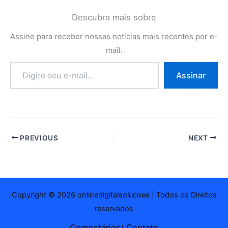
Descubra mais sobre
Assine para receber nossas notícias mais recentes por e-
mail.
Digite
Assinar
seu
e-
mail…
PREVIOUS
NEXT
Copyright © 2026 onlinedigitalsolucoes | Todos os Direitos
reservados
Comentários/ Contato