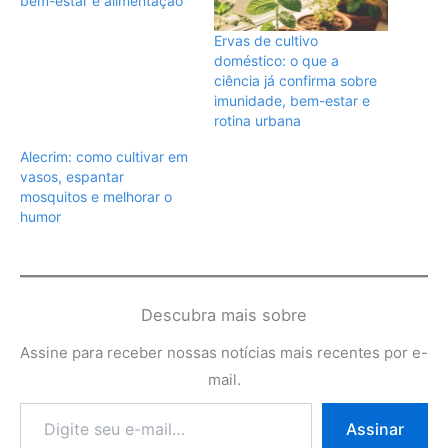
bem-estar e alimentação
Ervas de cultivo
doméstico: o que a
ciência já confirma sobre
imunidade, bem-estar e
rotina urbana
Alecrim: como cultivar em
vasos, espantar
mosquitos e melhorar o
humor
Descubra mais sobre
Assine para receber nossas notícias mais recentes por e-
mail.
Digite
Assinar
seu