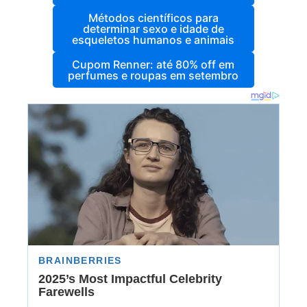
Métodos científicos para
determinar sexo e idade de
esqueletos humanos e animais
Cupom Renner: até 80% off em
perfumes e roupas em setembro