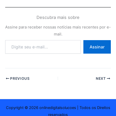
Descubra mais sobre
Assine para receber nossas notícias mais recentes por e-
mail.
Digite
Assinar
seu
e-
mail…
PREVIOUS
NEXT
Copyright © 2026 onlinedigitalsolucoes | Todos os Direitos
reservados