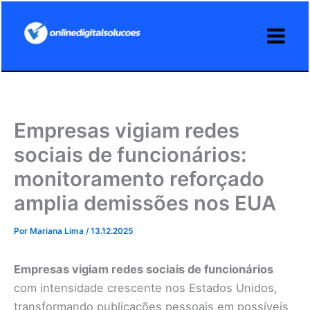
Ir
para
o
conteúdo
Empresas vigiam redes
sociais de funcionários:
monitoramento reforçado
amplia demissões nos EUA
Por
Mariana Lima
/
13.12.2025
Empresas vigiam redes sociais de funcionários
com intensidade crescente nos Estados Unidos,
transformando publicações pessoais em possíveis