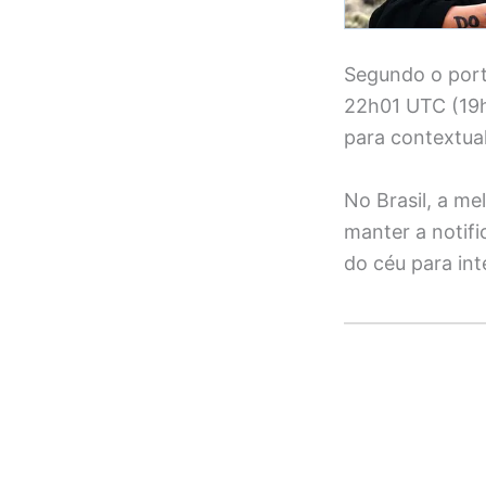
Segundo o port
22h01 UTC (19h
para contextua
No Brasil, a m
manter a notif
do céu para in