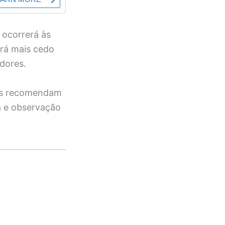
 ocorrerá às
ará mais cedo
dores.
res recomendam
a e observação