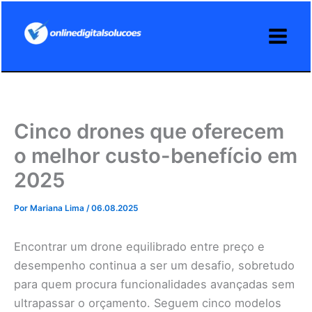
Ir
para
o
conteúdo
Cinco drones que oferecem
o melhor custo-benefício em
2025
Por
Mariana Lima
/
06.08.2025
Encontrar um drone equilibrado entre preço e
desempenho continua a ser um desafio, sobretudo
para quem procura funcionalidades avançadas sem
ultrapassar o orçamento. Seguem cinco modelos