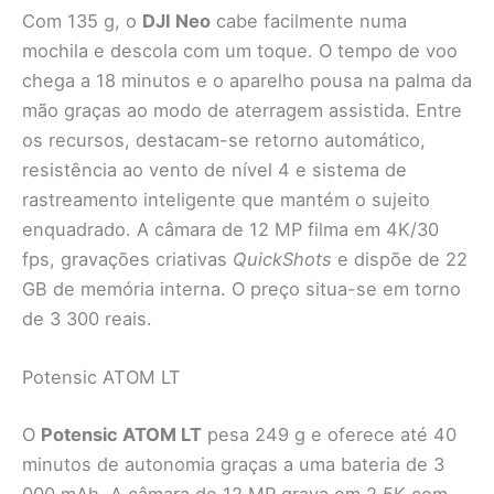
Com 135 g, o
DJI Neo
cabe facilmente numa
mochila e descola com um toque. O tempo de voo
chega a 18 minutos e o aparelho pousa na palma da
mão graças ao modo de aterragem assistida. Entre
os recursos, destacam-se retorno automático,
resistência ao vento de nível 4 e sistema de
rastreamento inteligente que mantém o sujeito
enquadrado. A câmara de 12 MP filma em 4K/30
fps, gravações criativas
QuickShots
e dispõe de 22
GB de memória interna. O preço situa-se em torno
de 3 300 reais.
Potensic ATOM LT
O
Potensic ATOM LT
pesa 249 g e oferece até 40
minutos de autonomia graças a uma bateria de 3
000 mAh. A câmara de 12 MP grava em 2,5K com