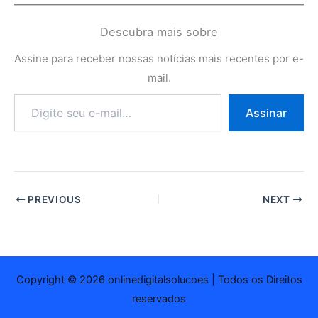
Descubra mais sobre
Assine para receber nossas notícias mais recentes por e-
mail.
Digite
Assinar
seu
e-
mail…
PREVIOUS
NEXT
Copyright © 2026 onlinedigitalsolucoes | Todos os Direitos
reservados