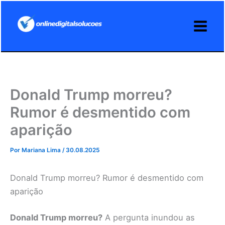
Ir
para
o
conteúdo
Donald Trump morreu?
Rumor é desmentido com
aparição
Por
Mariana Lima
/
30.08.2025
Donald Trump morreu? Rumor é desmentido com
aparição
Donald Trump morreu?
A pergunta inundou as