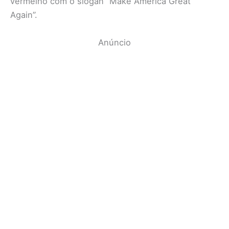
vermelho com o slogan “Make America Great
Again”.
Anúncio