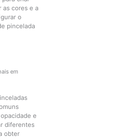
 as cores e a
igurar o
de pincelada
nais em
inceladas
 comuns
a opacidade e
r diferentes
a obter