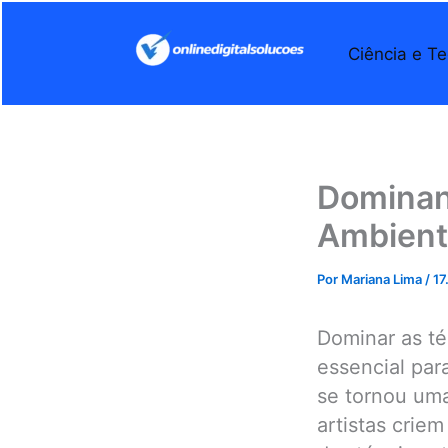
Ir
para
Ciência e Te
o
conteúdo
Dominan
Ambiente
Por
Mariana Lima
/
17
Dominar as té
essencial para
se tornou uma
artistas crie