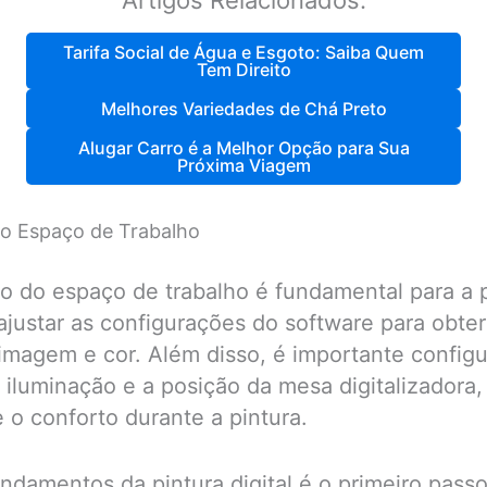
Artigos Relacionados:
Tarifa Social de Água e Esgoto: Saiba Quem
Tem Direito
Melhores Variedades de Chá Preto
Alugar Carro é a Melhor Opção para Sua
Próxima Viagem
o Espaço de Trabalho
o do espaço de trabalho é fundamental para a pi
ajustar as configurações do software para obte
imagem e cor. Além disso, é importante config
 iluminação e a posição da mesa digitalizadora, 
 o conforto durante a pintura.
ndamentos da pintura digital é o primeiro passo