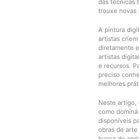
das técnicas t
trouxe novas p
A pintura digi
artistas criem
diretamente e
artistas digit
e recursos. P
preciso conhe
melhores práti
Neste artigo,
como dominá-l
disponíveis pa
obras de arte 
busca de apri