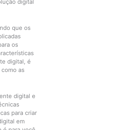
lução digital
tindo que os
plicadas
para os
racterísticas
e digital, é
m como as
nte digital e
écnicas
cas para criar
digital em
o é para você.