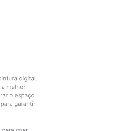
ntura digital.
r a melhor
urar o espaço
para garantir
 para criar