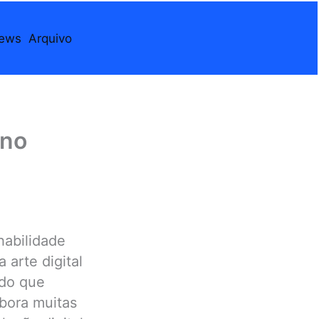
iews
Arquivo
 no
habilidade
 arte digital
ndo que
mbora muitas