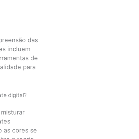
mpreensão das
es incluem
erramentas de
ualidade para
e digital?
 misturar
ntes
 as cores se