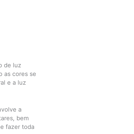
o de luz
o as cores se
l e a luz
nvolve a
tares, bem
e fazer toda