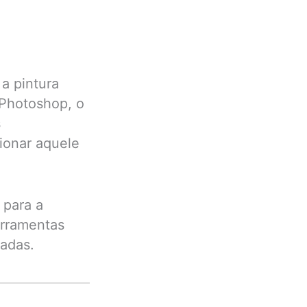
a pintura
 Photoshop, o
s
cionar aquele
 para a
ferramentas
ladas.