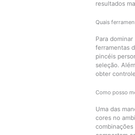
resultados mai
Quais ferrament
Para dominar 
ferramentas d
pincéis pers
seleção. Além
obter control
Como posso mel
Uma das manei
cores no ambi
combinações d