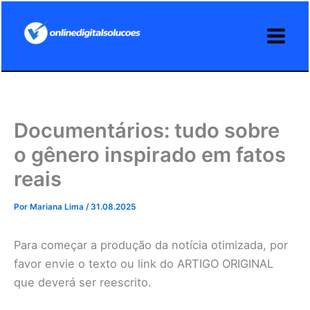
Ir
para
o
conteúdo
Documentários: tudo sobre
o gênero inspirado em fatos
reais
Por
Mariana Lima
/
31.08.2025
Para começar a produção da notícia otimizada, por
favor envie o texto ou link do ARTIGO ORIGINAL
que deverá ser reescrito.