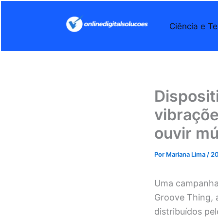
Ir
para
Ciência e Te
o
conteúdo
Disposi
vibraçõe
ouvir mú
Por
Mariana Lima
/
20
Uma campanha d
Groove Thing, 
distribuídos pe