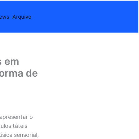
iews
Arquivo
s em
forma de
apresentar o
ulos táteis
sica sensorial,