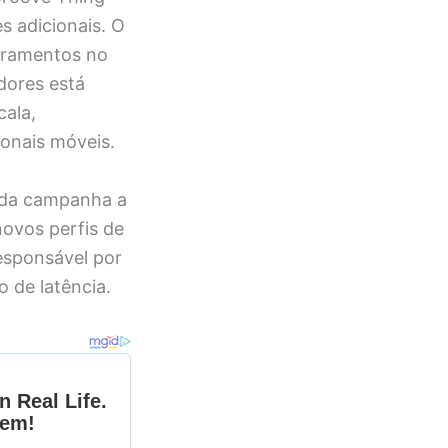
s adicionais. O
moramentos no
dores está
cala,
ionais móveis.
s da campanha a
novos perfis de
responsável por
o de latência.