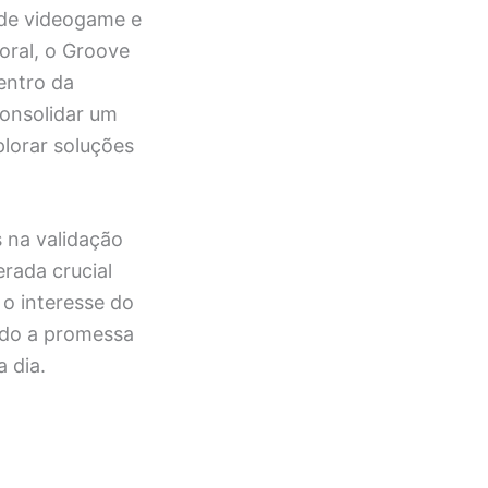
 de videogame e
oral, o Groove
entro da
consolidar um
plorar soluções
 na validação
erada crucial
o interesse do
endo a promessa
 dia.