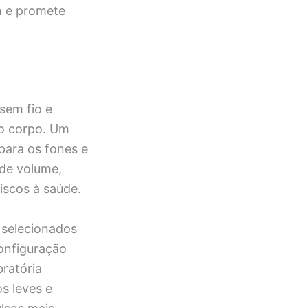
h e promete
sem fio e
do corpo. Um
para os fones e
 de volume,
iscos à saúde.
 selecionados
configuração
bratória
s leves e