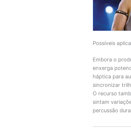
Possíveis aplic
Embora o produ
enxerga potenc
háptica para a
sincronizar tri
O recurso tamb
sintam variaçõ
percussão duran