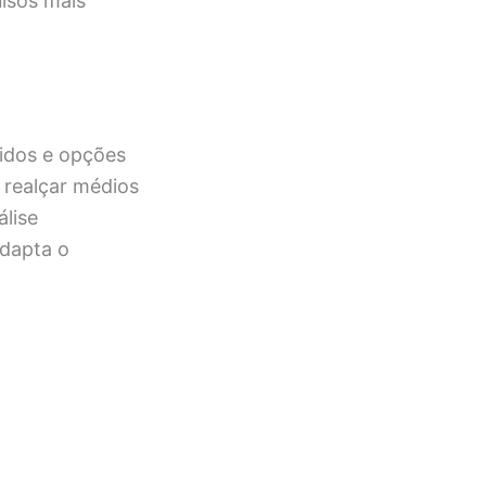
lsos mais
nidos e opções
, realçar médios
álise
adapta o