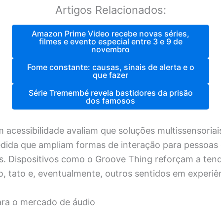
Artigos Relacionados:
Amazon Prime Video recebe novas séries,
filmes e evento especial entre 3 e 9 de
novembro
Fome constante: causas, sinais de alerta e o
que fazer
Série Tremembé revela bastidores da prisão
dos famosos
m acessibilidade avaliam que soluções multissensori
edida que ampliam formas de interação para pessoas
is. Dispositivos como o Groove Thing reforçam a ten
o, tato e, eventualmente, outros sentidos em experiê
ara o mercado de áudio