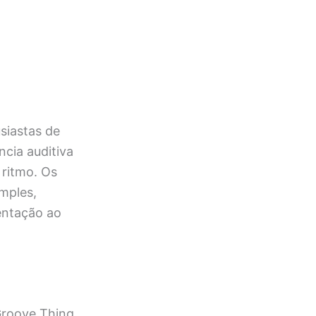
siastas de
ncia auditiva
 ritmo. Os
imples,
entação ao
Groove Thing