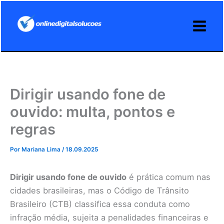
Ir
para
o
conteúdo
Dirigir usando fone de
ouvido: multa, pontos e
regras
Por
Mariana Lima
/
18.09.2025
Dirigir usando fone de ouvido
é prática comum nas
cidades brasileiras, mas o Código de Trânsito
Brasileiro (CTB) classifica essa conduta como
infração média, sujeita a penalidades financeiras e