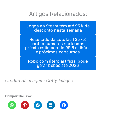
Artigos Relacionados:
Jogos na Steam têm até 95% de
desconto nesta semana
Resultado da Lotofácil 3575:
confira números sorteados,
prêmio estimado de R$ 6 milhões
e próximos concursos
Robô com útero artificial pode
gerar bebês até 2026
Crédito da imagem: Getty Images
Compartilhe isso: