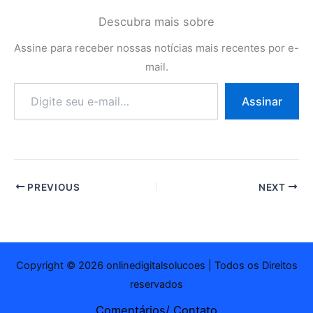
Descubra mais sobre
Assine para receber nossas notícias mais recentes por e-
mail.
Digite
Assinar
seu
e-
mail…
PREVIOUS
NEXT
Copyright © 2026 onlinedigitalsolucoes | Todos os Direitos
reservados
Comentários/ Contato