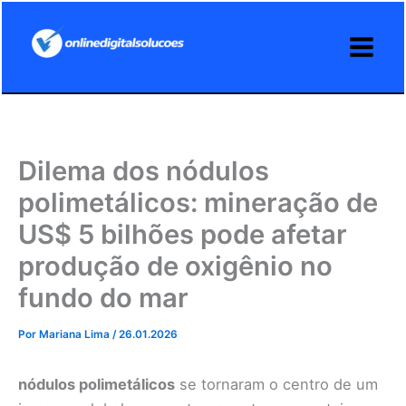
Ir
para
o
conteúdo
Dilema dos nódulos
polimetálicos: mineração de
US$ 5 bilhões pode afetar
produção de oxigênio no
fundo do mar
Por
Mariana Lima
/
26.01.2026
nódulos polimetálicos
se tornaram o centro de um