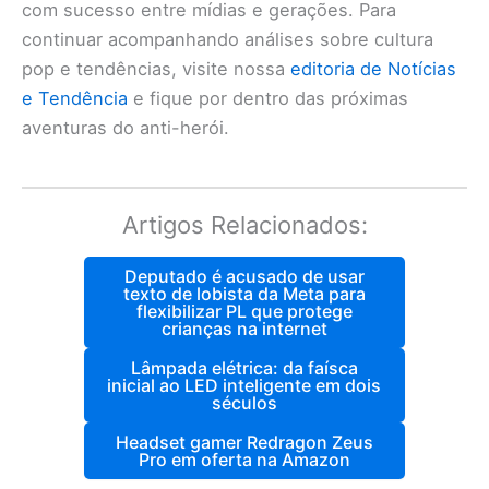
com sucesso entre mídias e gerações. Para
continuar acompanhando análises sobre cultura
pop e tendências, visite nossa
editoria de Notícias
e Tendência
e fique por dentro das próximas
aventuras do anti-herói.
Artigos Relacionados:
Deputado é acusado de usar
texto de lobista da Meta para
flexibilizar PL que protege
crianças na internet
Lâmpada elétrica: da faísca
inicial ao LED inteligente em dois
séculos
Headset gamer Redragon Zeus
Pro em oferta na Amazon