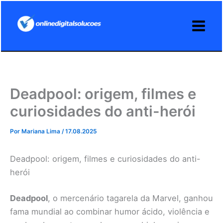
Ir
para
o
conteúdo
Deadpool: origem, filmes e
curiosidades do anti-herói
Por
Mariana Lima
/
17.08.2025
Deadpool: origem, filmes e curiosidades do anti-
herói
Deadpool
, o mercenário tagarela da Marvel, ganhou
fama mundial ao combinar humor ácido, violência e