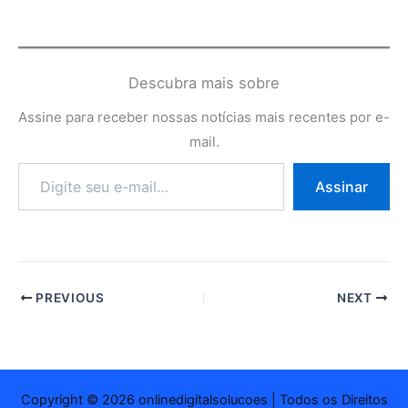
Descubra mais sobre
Assine para receber nossas notícias mais recentes por e-
mail.
Digite
Assinar
seu
e-
mail…
PREVIOUS
NEXT
Copyright © 2026 onlinedigitalsolucoes | Todos os Direitos