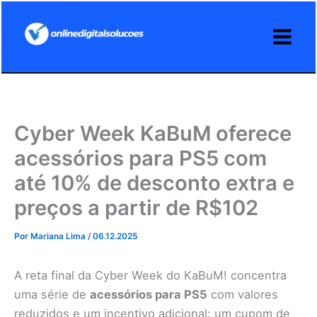
Ir
para
o
conteúdo
Cyber Week KaBuM oferece
acessórios para PS5 com
até 10% de desconto extra e
preços a partir de R$102
Por
Mariana Lima
/
06.12.2025
A reta final da Cyber Week do KaBuM! concentra
uma série de
acessórios para PS5
com valores
reduzidos e um incentivo adicional: um cupom de