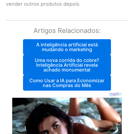
vender outros produtos depois.
Artigos Relacionados:
A inteligência artificial está
mudando o marketing
Uma nova corrida do cobre?
Inteligência Artificial revela
achado monumental
Como Usar a IA para Economizar
nas Compras do Mês