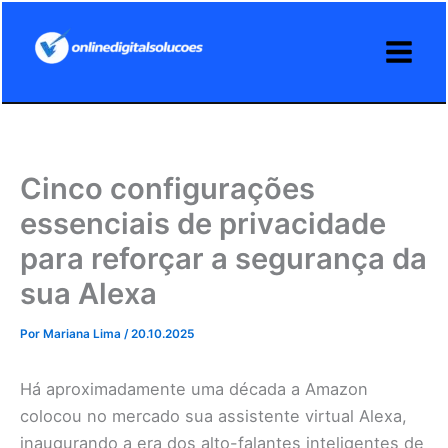
Ir
para
o
conteúdo
Cinco configurações
essenciais de privacidade
para reforçar a segurança da
sua Alexa
Por
Mariana Lima
/
20.10.2025
Há aproximadamente uma década a Amazon
colocou no mercado sua assistente virtual Alexa,
inaugurando a era dos alto-falantes inteligentes de