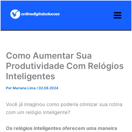
Ir
para
o
conteúdo
Como Aumentar Sua
Produtividade Com Relógios
Inteligentes
Por
Mariana Lima
/
02.06.2024
Você já imaginou como poderia otimizar sua rotina
com um relógio inteligente?
Os relógios inteligentes oferecem uma maneira