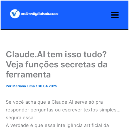
Ir
para
o
conteúdo
Claude.AI tem isso tudo?
Veja funções secretas da
ferramenta
Por
Mariana Lima
/
30.04.2025
Se você acha que a Claude.AI serve só pra
responder perguntas ou escrever textos simples…
segura essa!
A verdade é que essa inteligência artificial da