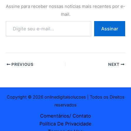
Assine para receber nossas notícias mais recentes por e-
mail.
Digite
Assinar
seu
e-
mail…
PREVIOUS
NEXT
Copyright © 2026 onlinedigitalsolucoes | Todos os Direitos
reservados
Comentários/ Contato
Política De Privacidade