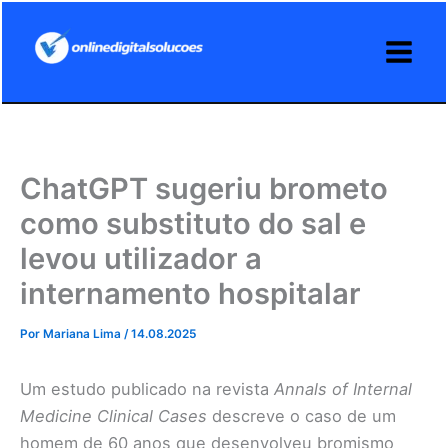
Ir
para
o
conteúdo
ChatGPT sugeriu brometo
como substituto do sal e
levou utilizador a
internamento hospitalar
Por
Mariana Lima
/
14.08.2025
Um estudo publicado na revista
Annals of Internal
Medicine Clinical Cases
descreve o caso de um
homem de 60 anos que desenvolveu bromismo