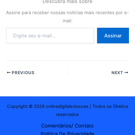
Descubra mais sobre
Assine para receber nossas notícias mais recentes por e-
mail.
Digite
Assinar
seu
e-
mail…
PREVIOUS
NEXT
Copyright © 2026 onlinedigitalsolucoes | Todos os Direitos
reservados
Comentários/ Contato
Política De Privacidade