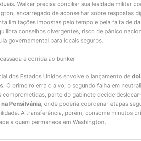
iduais. Walker precisa conciliar sua lealdade militar 
ington, encarregado de aconselhar sobre respostas di
enta limitações impostas pelo tempo e pela falta de da
uilibra conselhos divergentes, risco de pânico nacio
ula governamental para locais seguros.
acassada e corrida ao bunker
icial dos Estados Unidos envolve o lançamento de
doi
es
. O primeiro erra o alvo; o segundo falha em neutrali
 comprometidas, parte do gabinete decide deslocar
 na Pensilvânia
, onde poderia coordenar etapas seg
lidade. A transferência, porém, consome minutos crí
idade a quem permanece em Washington.