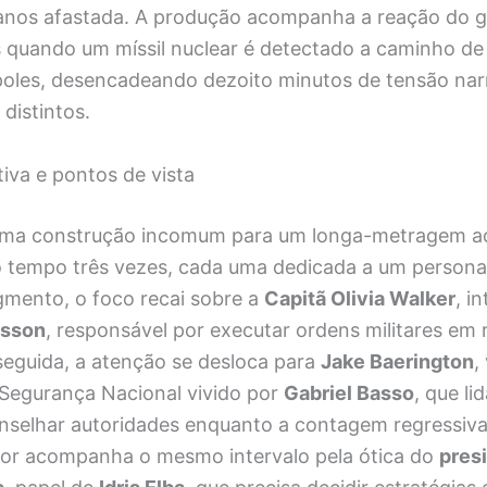
 anos afastada. A produção acompanha a reação do 
 quando um míssil nuclear é detectado a caminho de
oles, desencadeando dezoito minutos de tensão nar
 distintos.
tiva e pontos de vista
uma construção incomum para um longa-metragem ao
 tempo três vezes, cada uma dedicada a um persona
gmento, o foco recai sobre a
Capitã Olivia Walker
, i
usson
, responsável por executar ordens militares em 
seguida, a atenção se desloca para
Jake Baerington
,
 Segurança Nacional vivido por
Gabriel Basso
, que li
nselhar autoridades enquanto a contagem regressiva
dor acompanha o mesmo intervalo pela ótica do
pres