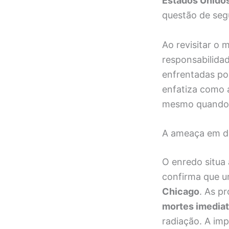
Estados Unido
questão de seg
Ao revisitar o 
responsabilidade
enfrentadas po
enfatiza como 
mesmo quando t
A ameaça em d
O enredo situa
confirma que u
Chicago
. As p
mortes imedia
radiação. A imp