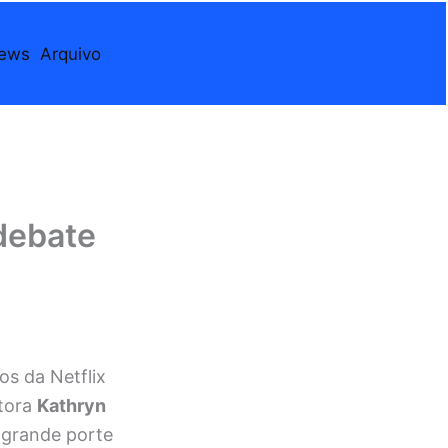
iews
Arquivo
debate
os da Netflix
etora
Kathryn
e grande porte