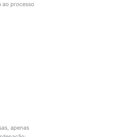
a ao processo
sas, apenas
ordenação: