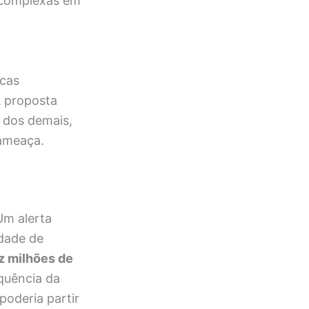
s complexas em
icas
A proposta
 dos demais,
ameaça.
Um alerta
idade de
z milhões de
uência da
poderia partir