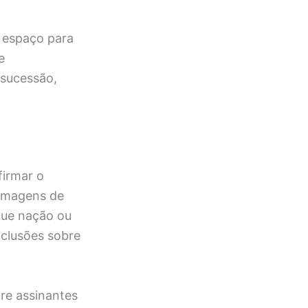
o espaço para
e
 sucessão,
firmar o
 imagens de
que nação ou
nclusões sobre
re assinantes