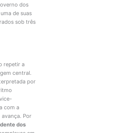
governo dos
 uma de suas
rados sob três
 repetir a
gem central.
nterpretada por
ritmo
 vice-
da com a
 avança. Por
idente dos