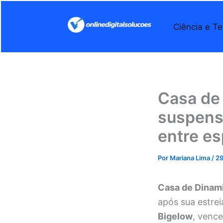
Ir
para
Ciência e Te
o
conteúdo
Casa de 
suspense
entre e
Por
Mariana Lima
/
29
Casa de Dinam
após sua estre
Bigelow
, venc