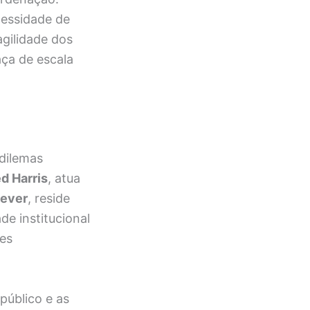
cessidade de
agilidade dos
ça de escala
 dilemas
ed Harris
, atua
Dever
, reside
de institucional
ões
público e as