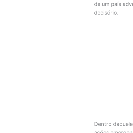
de um país adv
decisório.
Dentro daquele
ações emergenc