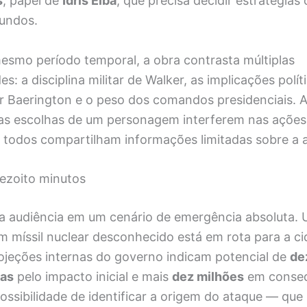
s
, papel de
Idris Elba
, que precisa decidir estratégia
undos.
mesmo período temporal, a obra contrasta múltiplas
s: a disciplina militar de Walker, as implicações polít
r Baerington e o peso dos comandos presidenciais. 
as escolhas de um personagem interferem nas ações
odos compartilham informações limitadas sobre a 
ezoito minutos
 a audiência em um cenário de emergência absoluta. 
m míssil nuclear desconhecido está em rota para a c
rojeções internas do governo indicam potencial de
de
tas
pelo impacto inicial e mais
dez milhões
em conseq
ossibilidade de identificar a origem do ataque — que 