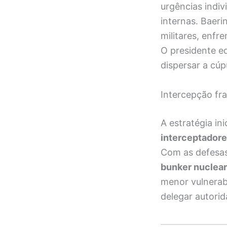
urgências indiv
internas. Baer
militares, enfr
O presidente eq
dispersar a cúp
Intercepção fr
A estratégia in
interceptador
Com as defesas
bunker nuclear
menor vulnerabi
delegar autor