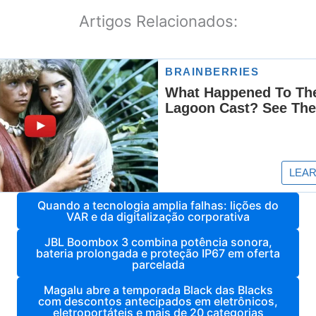
Artigos Relacionados:
Quando a tecnologia amplia falhas: lições do
VAR e da digitalização corporativa
JBL Boombox 3 combina potência sonora,
bateria prolongada e proteção IP67 em oferta
parcelada
Magalu abre a temporada Black das Blacks
com descontos antecipados em eletrônicos,
eletroportáteis e mais de 20 categorias