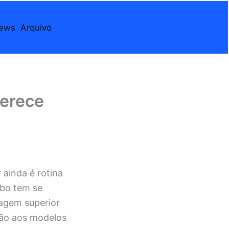
iews
Arquivo
ferece
 ainda é rotina
rbo tem se
tagem superior
ão aos modelos