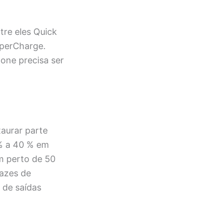
re eles Quick
uperCharge.
one precisa ser
aurar parte
 % a 40 % em
m perto de 50
azes de
 de saídas