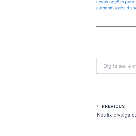
novas opções para r
autonomia dos dispo
Digite
seu
e-
mail…
PREVIOUS