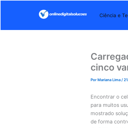
Ir
para
Ciência e Te
o
conteúdo
Carregad
cinco va
Por
Mariana Lima
/
21
Encontrar o cel
para muitos us
mostrado soluçã
de forma contr