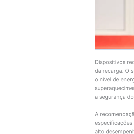
Dispositivos r
da recarga. O s
o nível de ene
superaqueciment
a segurança do 
A recomendação 
especificações
alto desempenh