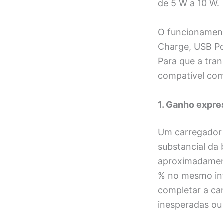
de 5 W a 10 W.
O funcionament
Charge, USB Po
Para que a tra
compatível com
1. Ganho expre
Um carregador 
substancial da
aproximadament
% no mesmo int
completar a ca
inesperadas o