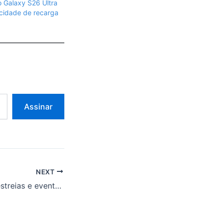
 Galaxy S26 Ultra
ocidade de recarga
Assinar
NEXT
Disney+ divulga estreias e eventos esportivos para 21 a 27 de julho