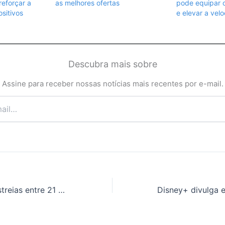
eforçar a
as melhores ofertas
pode equipar o
sitivos
e elevar a vel
Descubra mais sobre
Assine para receber nossas notícias mais recentes por e-mail.
Netflix divulga estreias entre 21 e 27 de julho com novos episódios de Sandman e sequência de Um Maluco no Golfe