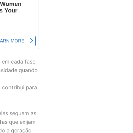
e em cada fase
ensidade quando
 contribui para
 eles seguem as
fas que exijam
do a geração