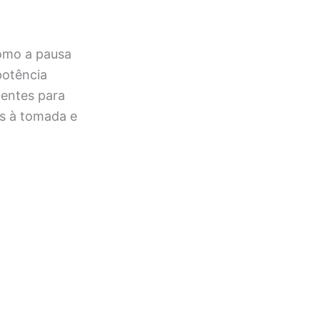
como a pausa
potência
ientes para
os à tomada e