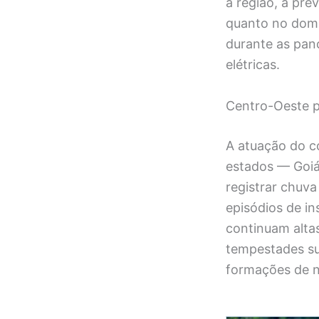
a região, a pre
quanto no domi
durante as pan
elétricas.
Centro-Oeste 
A atuação do c
estados — Goiá
registrar chuv
episódios de in
continuam altas
tempestades su
formações de 