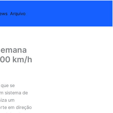
iews
Arquivo
 semana
 100 km/h
que se
um sistema de
niza um
orte em direção