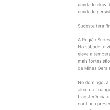
umidade elevad
umidade persis
Sudeste terá f
A Região Sudes
No sábado, a v
eleva a temper
mais fortes sã
de Minas Gerais
No domingo, a d
além do Triâng
transferência d
continua prese