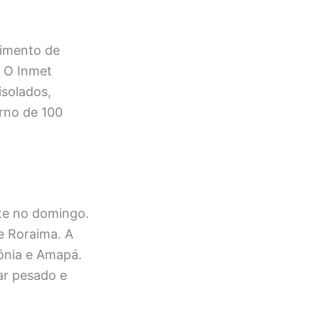
cimento de
. O Inmet
isolados,
rno de 100
nte no domingo.
e Roraima. A
dônia e Amapá.
ar pesado e