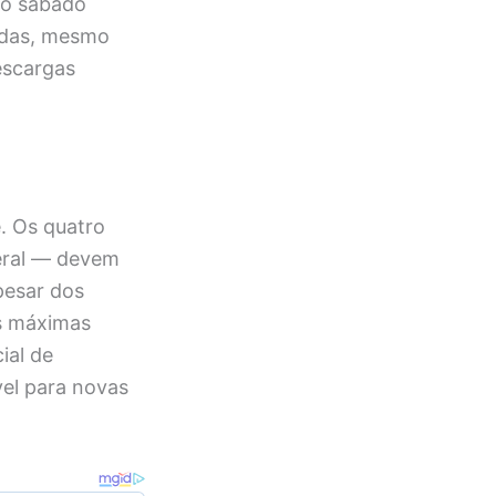
 no sábado
adas, mesmo
escargas
. Os quatro
deral — devem
pesar dos
as máximas
ial de
el para novas