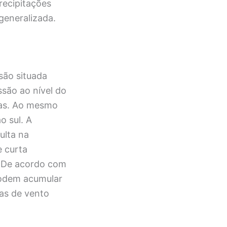
recipitações
generalizada.
são situada
ssão ao nível do
has. Ao mesmo
o sul. A
ulta na
 curta
. De acordo com
 podem acumular
as de vento