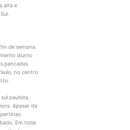
 alta e
Sul.
 fim de semana.
imento diurno
As pancadas
aulo, no centro
nto.
ul paulista,
ivos. Apesar da
spertinas
ábado. Em toda