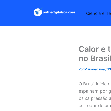
Ir
para
Ciência e Te
o
conteúdo
Calor e
no Brasi
Por
Mariana Lima
/
13
O Brasil inicia
espalham por gr
baixa pressão a
corredor de um