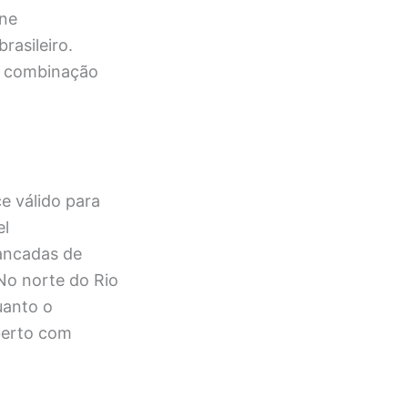
one
rasileiro.
da combinação
ce válido para
el
pancadas de
No norte do Rio
uanto o
berto com