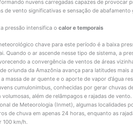
 formando nuvens carregadas capazes de provocar p
as de vento significativas e sensação de abafamento 
a pressão intensifica o
calor e temporais
teorológico chave para este período é a baixa pres
i. Quando o ar ascende nesse tipo de sistema, a pre
favorecendo a convergência de ventos de áreas vizin
de oriunda da Amazônia avança para latitudes mais a
 a massa de ar quente e o aporte de vapor d’água res
vens cumulonimbus, conhecidas por gerar chuvas de
 volumosas, além de relâmpagos e rajadas de vento
cional de Meteorologia (Inmet), algumas localidades
tros de chuva em apenas 24 horas, enquanto as rajad
 100 km/h.