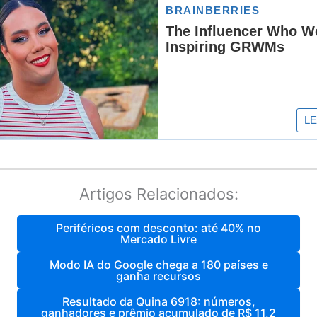
Artigos Relacionados:
Periféricos com desconto: até 40% no
Mercado Livre
Modo IA do Google chega a 180 países e
ganha recursos
Resultado da Quina 6918: números,
ganhadores e prêmio acumulado de R$ 11,2