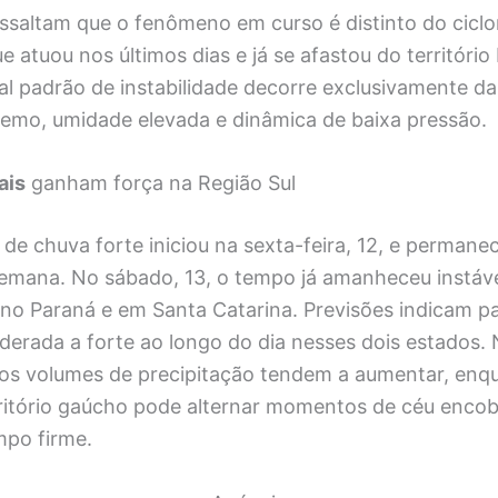
essaltam que o fenômeno em curso é distinto do cicl
e atuou nos últimos dias e já se afastou do território b
ual padrão de instabilidade decorre exclusivamente 
tremo, umidade elevada e dinâmica de baixa pressão.
ais
ganham força na Região Sul
a de chuva forte iniciou na sexta-feira, 12, e permane
semana. No sábado, 13, o tempo já amanheceu instáv
 no Paraná e em Santa Catarina. Previsões indicam 
derada a forte ao longo do dia nesses dois estados. 
 os volumes de precipitação tendem a aumentar, enq
rritório gaúcho pode alternar momentos de céu enco
mpo firme.