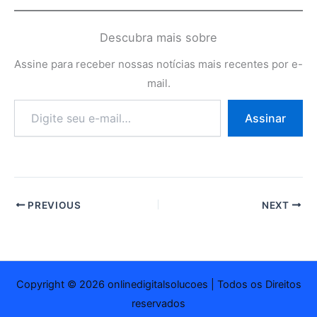
Descubra mais sobre
Assine para receber nossas notícias mais recentes por e-
mail.
Digite
Assinar
seu
e-
mail…
PREVIOUS
NEXT
Copyright © 2026 onlinedigitalsolucoes | Todos os Direitos
reservados