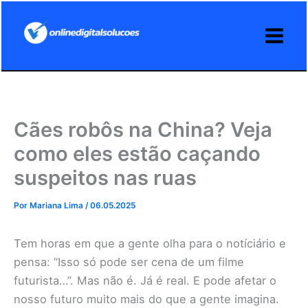
Ir
para
o
conteúdo
Cães robôs na China? Veja
como eles estão caçando
suspeitos nas ruas
Por
Mariana Lima
/
06.05.2025
Tem horas em que a gente olha para o notíciário e
pensa: “Isso só pode ser cena de um filme
futurista…”. Mas não é. Já é real. E pode afetar o
nosso futuro muito mais do que a gente imagina.