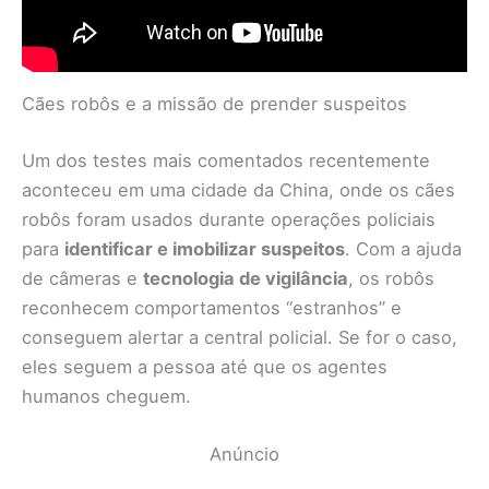
Cães robôs e a missão de prender suspeitos
Um dos testes mais comentados recentemente
aconteceu em uma cidade da China, onde os cães
robôs foram usados durante operações policiais
para
identificar e imobilizar suspeitos
. Com a ajuda
de câmeras e
tecnologia de vigilância
, os robôs
reconhecem comportamentos “estranhos” e
conseguem alertar a central policial. Se for o caso,
eles seguem a pessoa até que os agentes
humanos cheguem.
Anúncio