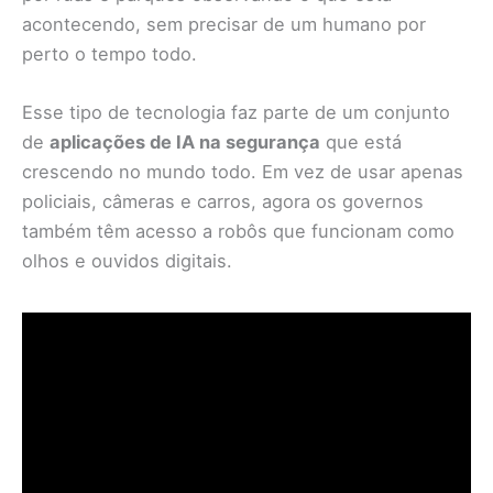
acontecendo, sem precisar de um humano por
perto o tempo todo.
Esse tipo de tecnologia faz parte de um conjunto
de
aplicações de IA na segurança
que está
crescendo no mundo todo. Em vez de usar apenas
policiais, câmeras e carros, agora os governos
também têm acesso a robôs que funcionam como
olhos e ouvidos digitais.