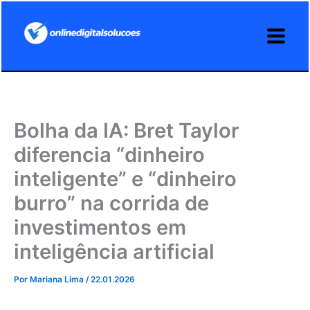
Ir
para
o
conteúdo
Bolha da IA: Bret Taylor
diferencia “dinheiro
inteligente” e “dinheiro
burro” na corrida de
investimentos em
inteligência artificial
Por
Mariana Lima
/
22.01.2026