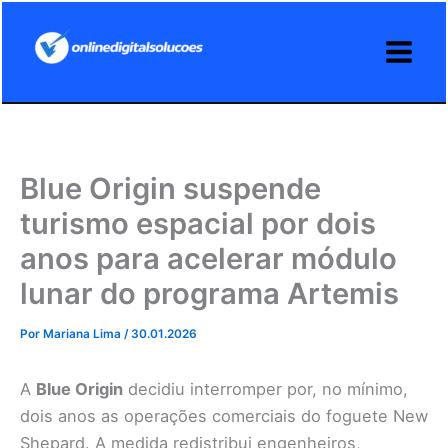
Ir
para
o
conteúdo
Blue Origin suspende
turismo espacial por dois
anos para acelerar módulo
lunar do programa Artemis
Por
Mariana Lima
/
30.01.2026
A
Blue Origin
decidiu interromper por, no mínimo,
dois anos as operações comerciais do foguete New
Shepard. A medida redistribui engenheiros,