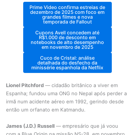
Prime Video confirma estreias de
dezembro de 2025 com foco em
grandes filmes e nova
temporada de Fallout
Cupons Avell concedem até
R$1.000 de desconto em
notebooks de alto desempenho
em novembro de 2025
Cuco de Cristal: análise
detalhada do desfecho da
minissérie espanhola da Netflix
Lionel Pitchford
— cidadão britânico a viver em
Espanha; fundou uma ONG no Nepal após perder a
irmã num acidente aéreo em 1992, gerindo desde
então um orfanato em Katmandu.
James (J.D.) Russell
— empresário que já voou
com a Blue Origin na missão NS-28, em novembro