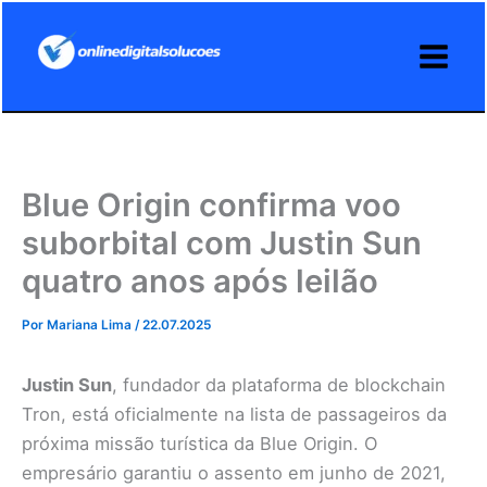
Ir
para
o
conteúdo
Blue Origin confirma voo
suborbital com Justin Sun
quatro anos após leilão
Por
Mariana Lima
/
22.07.2025
Justin Sun
, fundador da plataforma de blockchain
Tron, está oficialmente na lista de passageiros da
próxima missão turística da Blue Origin. O
empresário garantiu o assento em junho de 2021,